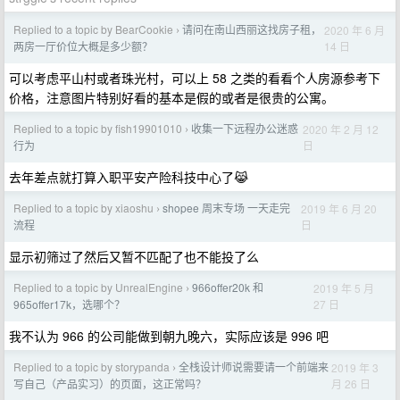
Replied to a topic by BearCookie
请问在南山西丽这找房子租，
2020 年 6 月
›
14 日
两房一厅价位大概是多少额？
可以考虑平山村或者珠光村，可以上 58 之类的看看个人房源参考下
价格，注意图片特别好看的基本是假的或者是很贵的公寓。
Replied to a topic by fish19901010
收集一下远程办公迷惑
2020 年 2 月 12
›
日
行为
去年差点就打算入职平安产险科技中心了😹
Replied to a topic by xiaoshu
shopee 周末专场 一天走完
2019 年 6 月 20
›
日
流程
显示初筛过了然后又暂不匹配了也不能投了么
Replied to a topic by UnrealEngine
966offer20k 和
2019 年 5 月
›
27 日
965offer17k，选哪个？
我不认为 966 的公司能做到朝九晚六，实际应该是 996 吧
Replied to a topic by storypanda
全栈设计师说需要请一个前端来
2019 年 3
›
月 26 日
写自己（产品实习）的页面，这正常吗？