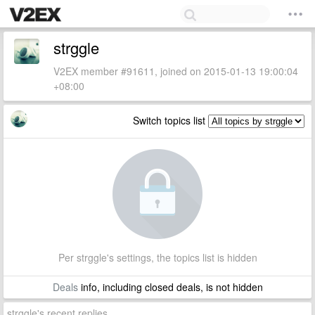
strggle
V2EX member #91611, joined on 2015-01-13 19:00:04
+08:00
Switch topics list
Per strggle's settings, the topics list is hidden
Deals
info, including closed deals, is not hidden
strggle's recent replies