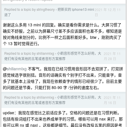
Replied to a topic by stringtheory
把新买的 iphone13 mini
2021 年 12 月 11
›
日
退了
谢谢这么多用 13 mini 的回复。确实是看你需求是什么。大屏习惯了
确实不舒服，之前以为屏幕尺寸差不多应该面积也差不多，哪知道是
按对角线来划分的，比例不一样之后面积差好多。btw ，刚割肉买了
个 13 暂时觉得还行。
Replied to a topic by shilianmlxg
小鹤音形感觉不怎么好用，大
2021 年 11
›
月 28 日
佬们有没有其他的五笔或者音形方案推荐
@
shilianmlxg
不客气，我现在已经习惯用音形回不去双拼了，打双拼
感觉候选字很别扭。音形的话确实有个别字打不出来，只能查字，查
多了就基本上没啥了，我现在依赖查字的情形已经很少了。目前主要
的问题还是节奏，只能打到 80-90 字 /分钟的速度左右。
Replied to a topic by shilianmlxg
小鹤音形感觉不怎么好用，大
2021 年 11
›
月 16 日
佬们有没有其他的五笔或者音形方案推荐
updae：我现在感觉比之前适应多了。空格的问题还是在习惯判断。
包括有些词组打不出来也养成单字的习惯。哪些可以用 nax 来打，那
些可以用 nx 或 naxi ，这些都是细节。最后没有改投五笔的原因是考