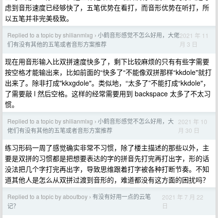
虑到音形速度已经够快了，五笔优势在看打，而音形优势在听打，所
以五笔并非完美极致。
Replied to a topic by shilianmlxg
小鹤音形感觉不怎么好用，大佬
2021 年 11
›
月 3 日
们有没有其他的五笔或者音形方案推荐
现在用音形输入比双拼速度快多了，剩下比较麻烦的只有有些字需要
按空格才能输出来，比如前面的“快多了“不能像双拼那样“kkdole"就打
出来了。除非打成"kkxgdole"。类似地，“太多了”不能打成“kkdole"，
了需要敲 l 然后空格。这样的经常需要用到 backspace 太多了不太习
惯。
Replied to a topic by shilianmlxg
小鹤音形感觉不怎么好用，大
2021 年 10
›
月 30 日
佬们有没有其他的五笔或者音形方案推荐
练习形码一周了感觉确实非常不习惯，除了楼主描述的那些以外，主
要是双拼的习惯都是把想要表达的字的拼音先打完再打出字，形的话
没法把几个字打完再出字，导致思维跟着打字被各种打断节奏。不知
道其他人是怎么从双拼过渡到音形的，难道都没有这方面的困扰吗？
Replied to a topic by aboutboy
有没有好用一点的云笔
2021 年 7 月 22
›
日
记？