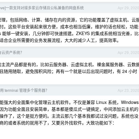
udreve]一款支持对接多家云存储且公私兼备的网盘系统
Apr 29, 202
来管理，包括网络、计算、储存在内的资源，它的功能覆盖了虚拟主机、云
付。这些平台安装起来很方便，成本也相当低廉，维护的话也轻松，功能
ws 能够一键安装，几分钟即可快速搭建。ZKEYS 的集成系统相当完善，比
适合企业所需要的业务发展流程，大大的减少人工，提高效率。
有云资产系统？
Apr 29, 202
上的主流产品都是有的，比如云服务器、云虚拟主机、裸金属服务器、云数
随用随取，避免囤积风险；再有一个就是以后出现问题时，有 24 小时
用 terminal 管理多个服务器？
Apr 23, 202
大的全面集中化管理云主机软件。不仅是兼容 Linux 系统，Windows
因为功能全面且安装简单，基本都是傻瓜式一键搞定，中间添加云主机的
操作了，这个是挺方便的。主流云那几个基本我都试过没问题，系统也没
商的或者系统的就用不了，又要另外找软件。大致功能如下：