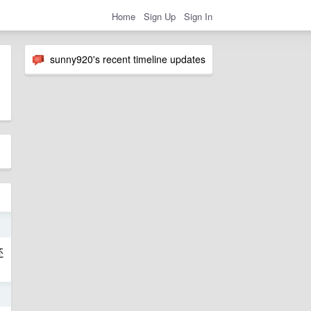
Home
Sign Up
Sign In
sunny920's recent timeline updates
0
还
0