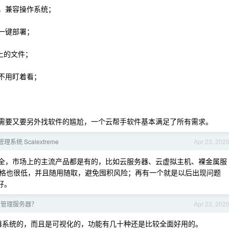
机，兼容操作系统；
一键部署；
机上的文件；
不用盯着看；
在需要又要另外找软件的尴尬，一个云帮手软件基本满足了所有需求。
系统 Scalextreme
Apr 23, 202
很齐全，市场上的主流产品都是有的，比如云服务器、云虚拟主机、裸金属服
格也很低，并且随用随取，避免囤积风险；再有一个就是以后出现问题
好。
量管理服务器？
Apr 23, 202
ux 服务器系统的，而且是可视化的，功能有几十种还是比较全面好用的。