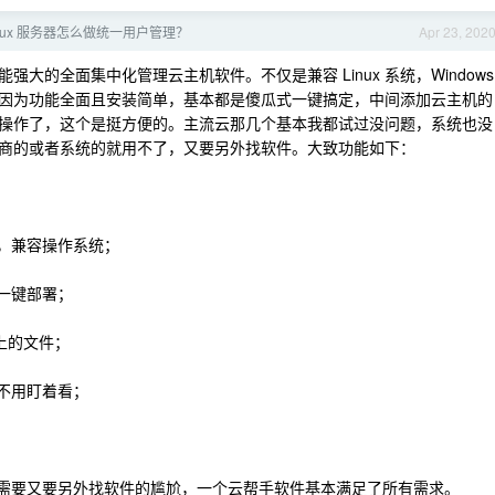
inux 服务器怎么做统一用户管理？
Apr 23, 202
大的全面集中化管理云主机软件。不仅是兼容 Linux 系统，Windows
因为功能全面且安装简单，基本都是傻瓜式一键搞定，中间添加云主机的
操作了，这个是挺方便的。主流云那几个基本我都试过没问题，系统也没
商的或者系统的就用不了，又要另外找软件。大致功能如下：
机，兼容操作系统；
一键部署；
机上的文件；
不用盯着看；
在需要又要另外找软件的尴尬，一个云帮手软件基本满足了所有需求。