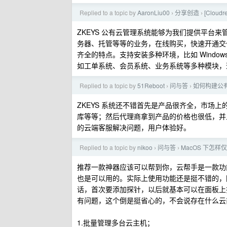
Replied to a topic by
AaronLiu00
分享创造
[Clo
›
›
ZKEYS 公有云管理系统能够为我们提供平台
务器、托管等等的业务，在线购买，快速开通交
齐全的特点。支持安装多种环境，比如 Windo
如工单系统、会员系统、业务系统等多种模块，
Replied to a topic by
51Reboot
问与答
如何构建公
›
›
ZKEYS 系统还不错首先是产品很齐全，市场
库等等；然后代理商拿到产品的价格也很低，并且
的云端客服解决问题，用户体验好。
Replied to a topic by
nikoo
问与答
MacOS 下怎样仅
›
›
推荐一款神器应该可以帮到你，云帮手是一款功能强
也是可以用的。实际上使用功能还是挺不错的，
话，首次要添加探针，以后就基本可以在面板上
有问题，这个倒是挺省心的，不会说存在什么云
1.批量管理多台云主机；