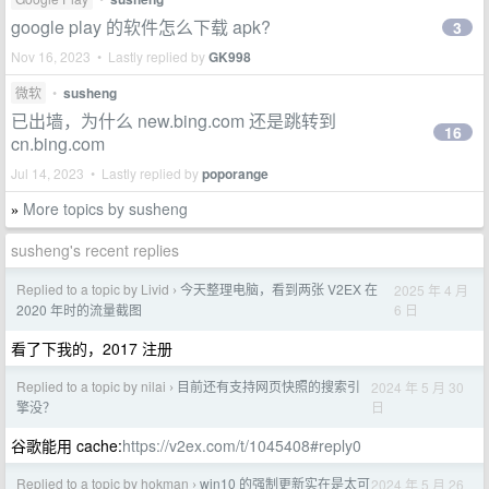
google play 的软件怎么下载 apk?
3
Nov 16, 2023 • Lastly replied by
GK998
微软
•
susheng
已出墙，为什么 new.bing.com 还是跳转到
16
cn.bing.com
Jul 14, 2023 • Lastly replied by
poporange
More topics by susheng
»
susheng's recent replies
Replied to a topic by Livid
今天整理电脑，看到两张 V2EX 在
2025 年 4 月
›
6 日
2020 年时的流量截图
看了下我的，2017 注册
Replied to a topic by nilai
目前还有支持网页快照的搜索引
2024 年 5 月 30
›
日
擎没？
谷歌能用 cache:
https://v2ex.com/t/1045408#reply0
Replied to a topic by hokman
win10 的强制更新实在是太可
2024 年 5 月 26
›