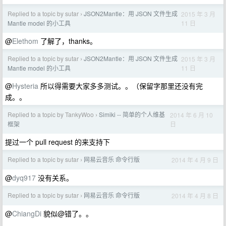
Replied to a topic by sutar
JSON2Mantle：用 JSON 文件生成
2015 年 3 月
›
11 日
Mantle model 的小工具
@
Elethom
了解了，thanks。
Replied to a topic by sutar
JSON2Mantle：用 JSON 文件生成
2015 年 3 月
›
11 日
Mantle model 的小工具
@
Hysteria
所以得需要大家多多测试。。（保留字那里还没有完
成。。
Replied to a topic by TankyWoo
Simiki -- 简单的个人维基
2014 年 6 月 10
›
日
框架
提过一个 pull request 的来支持下
Replied to a topic by sutar
网易云音乐 命令行版
2014 年 4 月 9 日
›
@
dyq917
没有关系。
Replied to a topic by sutar
网易云音乐 命令行版
2014 年 4 月 8 日
›
@
ChiangDi
貌似@错了。。