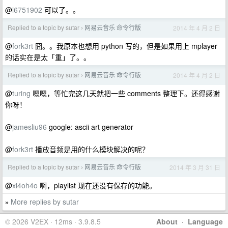
@
l6751902
可以了。。
Replied to a topic by sutar
网易云音乐 命令行版
2014 年 4 月 2 日
›
@
fork3rt
囧。。我原本也想用 python 写的，但是如果用上 mplayer
的话实在是太「重」了。。
Replied to a topic by sutar
网易云音乐 命令行版
2014 年 4 月 2 日
›
@
turing
嗯嗯，等忙完这几天就把一些 comments 整理下。还得感谢
你呀！
@
jamesliu96
google: ascii art generator
@
fork3rt
播放音频是用的什么模块解决的呢？
Replied to a topic by sutar
网易云音乐 命令行版
2014 年 3 月 31 日
›
@
xi4oh4o
啊，playlist 现在还没有保存的功能。
More replies by sutar
»
© 2026 V2EX · 12ms · 3.9.8.5
About
·
Language