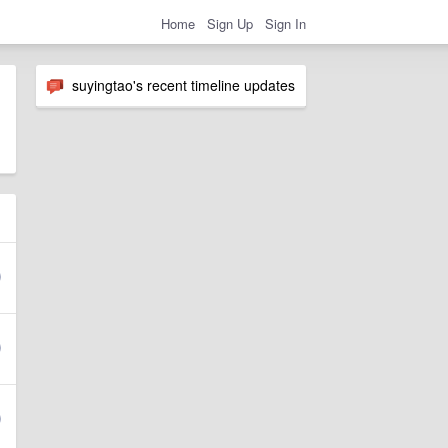
Home
Sign Up
Sign In
suyingtao's recent timeline updates