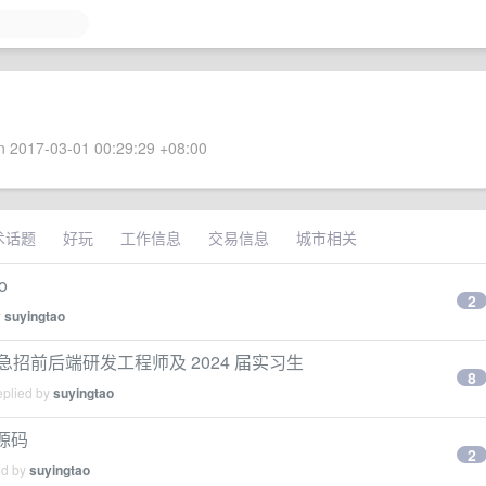
 2017-03-01 00:29:29 +08:00
术话题
好玩
工作信息
交易信息
城市相关
o
2
y
suyingtao
] 急招前后端研发工程师及 2024 届实习生
8
eplied by
suyingtao
 源码
2
ed by
suyingtao