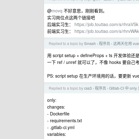
@
movq
不好意思，刚刚看到。
实习岗位点这两个链接吧
后端实习生：
https://job.toutiao.com/s/rhraVSk
前端实习生：
https://job.toutiao.com/s/rhrvWAk
Replied to a topic by
Smash
程序员
这两天在用 vue3
›
›
用 script setup + defineProps + ts
一下 ref / unref 就可以了，不像 hooks
PS: script setup 在生产环境用的话，要更新 vu
Replied to a topic by
css3
程序员
Gitlab-CI 中 o
›
›
only:
changes:
- Dockerfile
- requirements.txt
- .gitlab-ci.yml
variables: