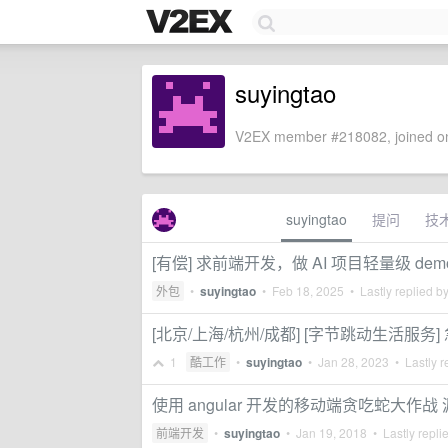
suyingtao
V2EX member #218082, joined on
suyingtao
提问
技
[有偿] 求前端开发，做 AI 项目轻量级 dem
外包
•
suyingtao
•
Feb 18, 2025
• Lastly replied b
[北京/上海/杭州/成都] [字节跳动生活服务
1
酷工作
•
suyingtao
•
Jan 28, 2023
• Lastly r
使用 angular 开发的移动端贪吃蛇大作战
前端开发
•
suyingtao
•
Jan 19, 2018
• Lastly repli