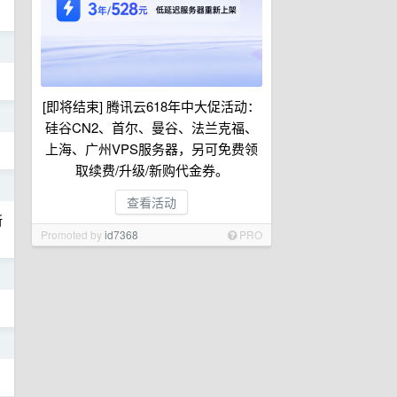
日
[即将结束] 腾讯云618年中大促活动：
日
硅谷CN2、首尔、曼谷、法兰克福、
上海、广州VPS服务器，另可免费领
取续费/升级/新购代金券。
日
查看活动
所
Promoted by
id7368
PRO
日
日