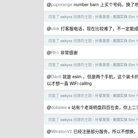
@
poporange
number barn 上买个号码
回复了
swkyxs
创建的主题
分享发现
美国实体 Sim
›
›
@
ufok
打客服电话，现在比较难了，不一定能成
回复了
swkyxs
创建的主题
分享发现
美国实体 Sim
›
›
@
Rh1
非常感谢
回复了
swkyxs
创建的主题
分享发现
美国实体 Sim
›
›
@
Danfi
就是 esim ，但是两个手机，这个装
以才想一直 WiFi calling
回复了
swkyxs
创建的主题
分享发现
美国实体 Sim
›
›
@
dobelee
v 站有个老哥明盘四百在卖，你上
回复了
swkyxs
创建的主题
分享发现
美国实体 Sim
›
›
@
WinstonV2
已经注册部分服务，所以不想换，