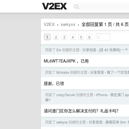
V2EX
swkyxs
全部回复第 1 页 / 共 6 页
›
›
1
2
3
4
5
6
回复了
Elv
创建的主题
分享创造
[送 40 兑换码] 
›
›
ML6WT7EAJXPK ，已用
回复了
Brixlabs
创建的主题
分享发现
做了一个红包
›
›
感谢，已领
回复了
crazyTanuki
创建的主题
iPhone
我在澳门 a
›
›
嘛?
请问澳门区你怎么解决支付的？礼品卡吗？
回复了
swkyxs
创建的主题
分享发现
美国实体 Sim
›
›