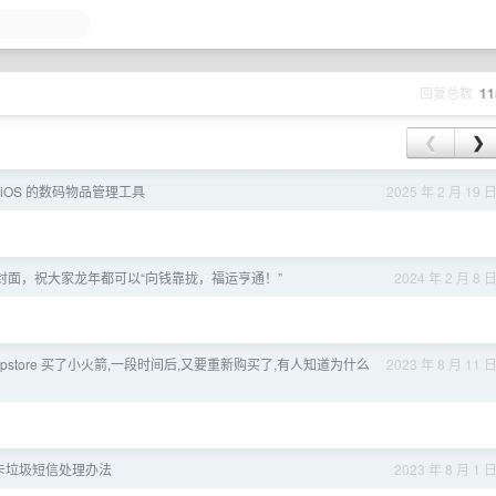
回复总数
11
❮
❯
一个 iOS 的数码物品管理工具
2025 年 2 月 19 
封面，祝大家龙年都可以“向钱靠拢，福运亨通！”
2024 年 2 月 8 
ppstore 买了小火箭,一段时间后,又要重新购买了,有人知道为什么
2023 年 8 月 11 
 卡垃圾短信处理办法
2023 年 8 月 1 