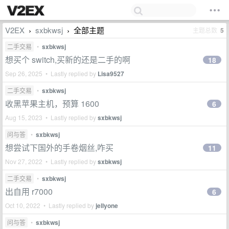
V2EX
sxbkwsj
全部主题
主题总数
5
›
›
二手交易
•
sxbkwsj
想买个 switch,买新的还是二手的啊
18
Sep 26, 2025 • Lastly replied by
Lisa9527
二手交易
•
sxbkwsj
收黑苹果主机，预算 1600
6
Aug 15, 2023 • Lastly replied by
sxbkwsj
问与答
•
sxbkwsj
想尝试下国外的手卷烟丝,咋买
11
Nov 27, 2022 • Lastly replied by
sxbkwsj
二手交易
•
sxbkwsj
出自用 r7000
6
Oct 10, 2022 • Lastly replied by
jellyone
问与答
•
sxbkwsj