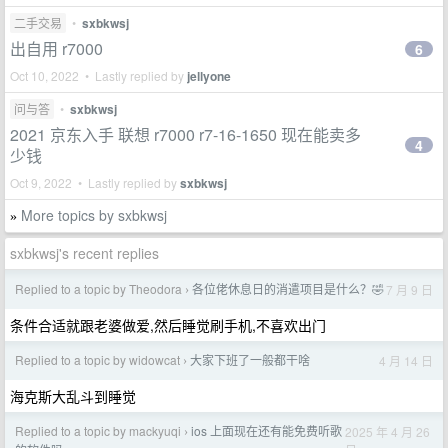
二手交易
•
sxbkwsj
出自用 r7000
6
Oct 10, 2022 • Lastly replied by
jellyone
问与答
•
sxbkwsj
2021 京东入手 联想 r7000 r7-16-1650 现在能卖多
4
少钱
Oct 9, 2022 • Lastly replied by
sxbkwsj
More topics by sxbkwsj
»
sxbkwsj's recent replies
Replied to a topic by Theodora
各位佬休息日的消遣项目是什么？🤣
7 月 9 日
›
条件合适就跟老婆做爱,然后睡觉刷手机,不喜欢出门
Replied to a topic by widowcat
大家下班了一般都干啥
4 月 14 日
›
海克斯大乱斗到睡觉
Replied to a topic by mackyuqi
ios 上面现在还有能免费听歌
2025 年 4 月 26
›