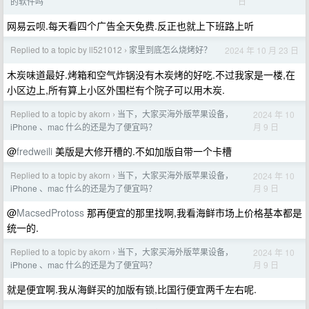
日
的软件吗
网易云呗.每天看四个广告全天免费.反正也就上下班路上听
Replied to a topic by ll521012
家里到底怎么烧烤好？
2024 年 10 月 23 日
›
木炭味道最好.烤箱和空气炸锅没有木炭烤的好吃.不过我家是一楼,在
小区边上,所有算上小区外围栏有个院子可以用木炭.
Replied to a topic by akorn
当下，大家买海外版苹果设备，
2024 年 10
›
月 9 日
iPhone 、mac 什么的还是为了便宜吗？
@
fredweili
美版是大修开槽的.不如加版自带一个卡槽
Replied to a topic by akorn
当下，大家买海外版苹果设备，
2024 年 10
›
月 9 日
iPhone 、mac 什么的还是为了便宜吗？
@
MacsedProtoss
那再便宜的那里找啊,我看海鲜市场上价格基本都是
统一的.
Replied to a topic by akorn
当下，大家买海外版苹果设备，
2024 年 10
›
月 9 日
iPhone 、mac 什么的还是为了便宜吗？
就是便宜啊.我从海鲜买的加版有锁,比国行便宜两千左右呢.