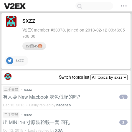
sxzz
V2EX member #33978, joined on 2013-02-12 09:46:05
+08:00
22
45
sxzz
Switch topics list
二手交易
•
sxzz
有人要 New Macbook 灰色低配的吗？
3
Dec 13, 2015 • Lastly replied by
haoahao
二手交易
•
sxzz
出 MINI 16 寸原装轮毂一套 四孔
3
Oct 12, 2015 • Lastly replied by
XDA