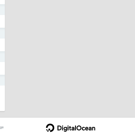
2
1
9
8
ge