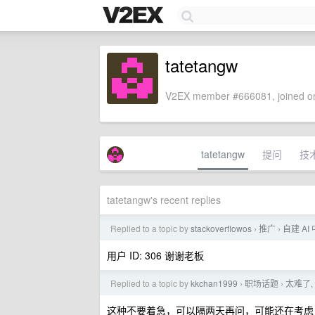
tatetangw
V2EX member #666081, joined on
tatetangw
提问
技
tatetangw's recent replies
Replied to a topic by
stackoverflowos
推广
自建 A
›
›
用户 ID: 306 谢谢老板
Replied to a topic by
kkchan1999
职场话题
太难了
›
›
这种不要着急，可以隔两天再问，可能还在考虑