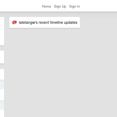
Home
Sign Up
Sign In
tatetangw's recent timeline updates
7
2