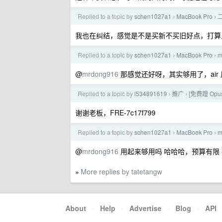
Replied to a topic by
schen1027a1
MacBook Pro
›
›
我也在纠结，感觉是不是买新不买旧好点，打算入一个 ai
Replied to a topic by
schen1027a1
MacBook Pro
m
›
›
@
mrdong916
那感觉还好呀，其实够用了，air
Replied to a topic by
l534891619
推广
[免费蹬 Opus
›
›
谢谢老板，FRE-7c17f799
Replied to a topic by
schen1027a1
MacBook Pro
m
›
›
@
mrdong916
用起来够用吗 哈哈哈，预算有限 打算
More replies by tatetangw
»
About
·
Help
·
Advertise
·
Blog
·
API