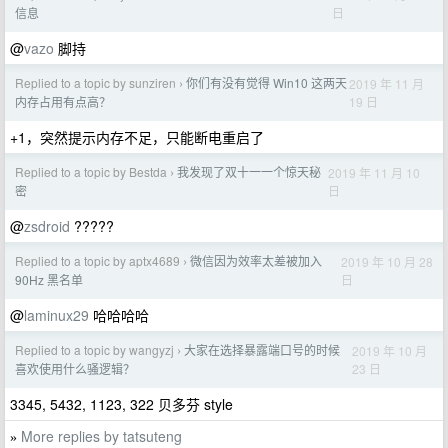
日
信息
@
vazo
脚持
Replied to a topic by sunziren
你们有没有觉得 Win10 这两天
2019 年 11 月
›
19 日
内存占用有点高？
+1，突然提示内存不足，只能断电重启了
Replied to a topic by Bestda
我发现了双十一一个惊天秘
2019 年 11 月 10
›
日
密
@
zsdroid
?????
Replied to a topic by aptx4689
微信因为效率太差被加入
2019 年 10 月 28
›
日
90Hz 黑名单
@
laminux29
哈哈哈哈
Replied to a topic by wangyzj
大家在选择暴露端口号的时候
2019 年 10 月
›
23 日
喜欢使用什么骚逻辑？
3345, 5432, 1123, 322 贝多芬 style
More replies by tatsuteng
»