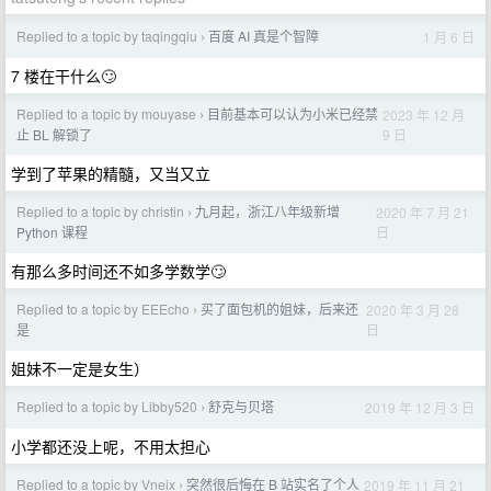
Replied to a topic by taqingqiu
百度 AI 真是个智障
1 月 6 日
›
7 楼在干什么🙄
Replied to a topic by mouyase
目前基本可以认为小米已经禁
2023 年 12 月
›
9 日
止 BL 解锁了
学到了苹果的精髓，又当又立
Replied to a topic by christin
九月起，浙江八年级新增
2020 年 7 月 21
›
日
Python 课程
有那么多时间还不如多学数学🙄
Replied to a topic by EEEcho
买了面包机的姐妹，后来还
2020 年 3 月 28
›
日
是
姐妹不一定是女生）
Replied to a topic by Libby520
舒克与贝塔
2019 年 12 月 3 日
›
小学都还没上呢，不用太担心
Replied to a topic by Vneix
突然很后悔在 B 站实名了个人
2019 年 11 月 21
›