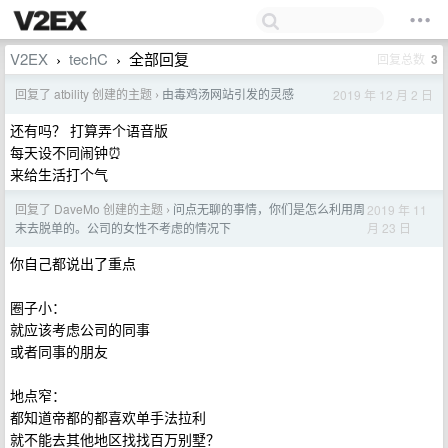
V2EX
techC
全部回复
回复总数
3
›
›
回复了 atbility 创建的主题
由毒鸡汤网站引发的灵感
2019 年 12 月 2 日
›
还有吗？ 打算弄个语音版
每天设不同闹钟⏰
来给生活打个气
回复了 DaveMo 创建的主题
问点无聊的事情，你们是怎么利用周
2019 年 11
›
月 23 日
末去脱单的。公司的女性不考虑的情况下
你自己都说出了重点
圈子小：
就应该考虑公司的同事
或者同事的朋友
地点窄：
都知道帝都的都喜欢单手法拉利
就不能去其他地区找找百万别墅？