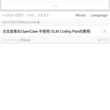
1/1
© 2026 V2EX · 13ms · 3.9.8.5
About
·
Language
GLM-5现已支持Openclaw🦞
›
点击查看在OpenClaw 中使用 GLM Coding Plan的教程
Promoted by
Zhipuai
PRO