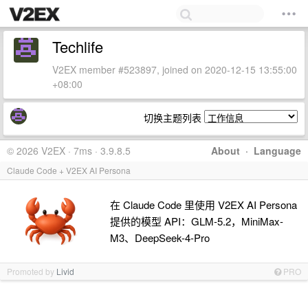
Techlife
V2EX member #523897, joined on 2020-12-15 13:55:00
+08:00
切换主题列表
© 2026 V2EX · 7ms · 3.9.8.5
About
·
Language
Claude Code + V2EX AI Persona
在 Claude Code 里使用 V2EX AI Persona
提供的模型 API：GLM-5.2，MiniMax-
M3、DeepSeek-4-Pro
Promoted by
Livid
PRO