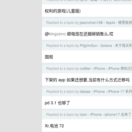
权利的游戏(儿童版)
Replied to a topic by
jasonchen168
Apple
哪里能抢
›
›
@
kingzeno
顺电现在还捆绑销售么,哎
Replied to a topic by
PilgrimSun
Solana
关于我买和
›
›
围观
Replied to a topic by
notifier
iPhone
iPhone 换
›
›
下架的 app 如果还想要,当前有什么方式迁移吗
Replied to a topic by
isbase
iPhone
iPhone 1
›
›
pd 3.1 也够了
Replied to a topic by
izsm
iPhone
iphone17 出
›
›
Xr,电池 72