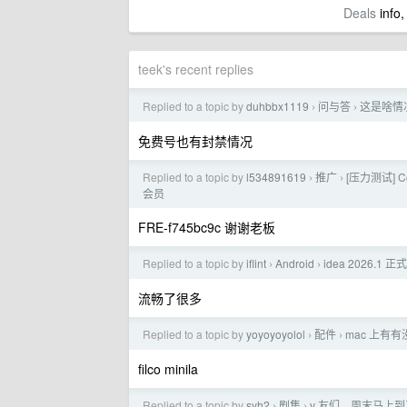
Deals
info,
teek's recent replies
Replied to a topic by
duhbbx1119
问与答
这是啥情况
›
›
免费号也有封禁情况
Replied to a topic by
l534891619
推广
[压力测试] C
›
›
会员
FRE-f745bc9c 谢谢老板
Replied to a topic by
iflint
Android
idea 2026.
›
›
流畅了很多
Replied to a topic by
yoyoyoyolol
配件
mac 上有
›
›
filco minila
Replied to a topic by
syh2
剧集
v 友们，周末马上到
›
›