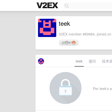
teek
V2EX member #89984, joined on 
22
67
teek
提问
技术
Per teek's se