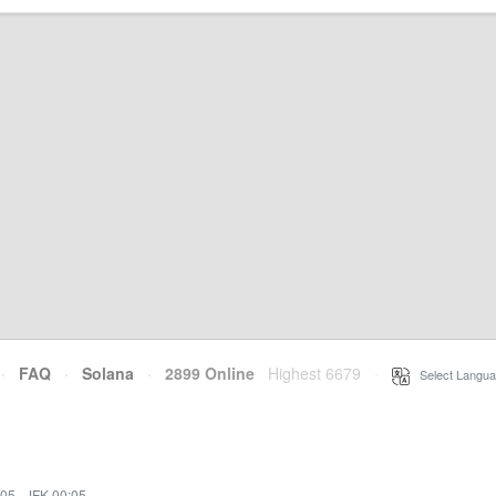
·
FAQ
·
Solana
·
2899 Online
Highest 6679
·
Select Langua
:05
·
JFK 00:05