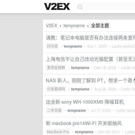
V2EX
tempname
全部主题
›
›
请教：笔记本电脑是否有办法连接两条宽
问与答
•
tempname
•
Sep 1, 2025
• Lastly replied
上海电信不让自己改动光猫配置（甚至无
宽带症候群
•
tempname
•
Dec 18, 2024
• Lastly r
NAS 新人，刚刚了解到 PT，想求一个邀💊
分享邀请码
•
tempname
•
Aug 26, 2024
• Lastly r
出全新 sony WH-1000XM5 降噪耳机
二手交易
•
tempname
•
Jul 17, 2022
• Lastly repli
新 macbook pro14Wi-Fi 开关很抽风
MacBook Pro
•
tempname
•
Nov 29, 2021
• Lastly