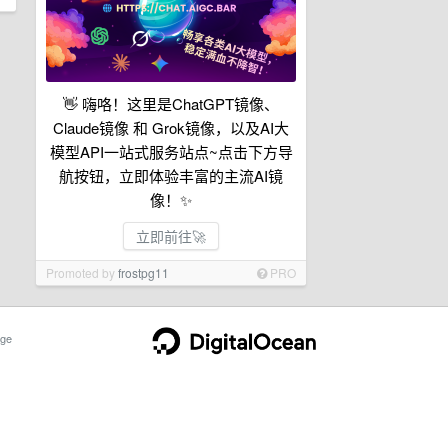
👋 嗨咯！这里是ChatGPT镜像、
Claude镜像 和 Grok镜像，以及AI大
模型API一站式服务站点~点击下方导
航按钮，立即体验丰富的主流AI镜
像！✨
立即前往🚀
Promoted by
frostpg11
PRO
ge