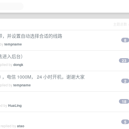
主题总数
带，并设置自动选择合适的线路
8
 by
tempname
法进入后台）
23
eplied by
dongk
，电信 1000M， 24 小时开机，谢谢大家
2
eplied by
tempname
18
ed by
HuaLing
5
 replied by
atao