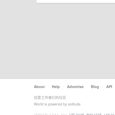
About
·
Help
·
Advertise
·
Blog
·
API
创意工作者们的社区
World is powered by solitude
VERSION: 3.9.8.5 · 8ms ·
UTC 04:05
·
PVG 12:05
·
LAX 21