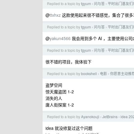
Replied to a topic by
tgyum
问与答
平时出门基友们用什
›
›
@
ttxhxz
这款使用起来很不错感觉，集合了很多功
Replied to a topic by
tgyum
问与答
平时出门基友们用什
›
›
@
yakun4566
我会用到多个 AI ，主要使用公司
Replied to a topic by
tgyum
问与答
平时出门基友们用什
›
›
很不错的项目，我体验下
Replied to a topic by
bookshell
电影
你愿意主动推
›
›
盗梦空间
惊天魔盗团 1-2
消失的人
唐人街探案 1-2
Replied to a topic by
Ayanokouji
JetBrains
idea 2
›
›
idea 就没修复过这个问题