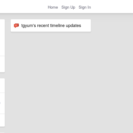
Home
Sign Up
Sign In
tgyum's recent timeline updates