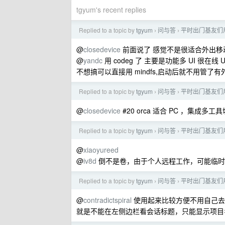
tgyum's recent replies
Replied to a topic by
tgyum
问与答
平时出门基友们用什
›
›
@
closedevice
前面说了 感觉不是很适合外出移动
@
yandc
用 codeg 了 主要是功能多 UI 很在
不想搞可以直接用 mindfs,启动后就不用管
Replied to a topic by
tgyum
问与答
平时出门基友们用什
›
›
@
closedevice
#20 orca 适合 PC ，集
Replied to a topic by
tgyum
问与答
平时出门基友们用什
›
›
@
xiaoyureed
@
iv8d
倒不是卷，由于个人远程工作，可能临时
Replied to a topic by
tgyum
问与答
平时出门基友们用什
›
›
@
contradictspiral
使用起来比较方便不用自己去穿
就是不能在左侧边栏看会话标题，只能显示项目