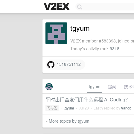
tgyum
V2EX member #583398, joined on
Today's activity rank
9318
1518751112
tgyum
提问
技术
平时出门基友们用什么远程 AI Coding？
问与答
•
tgyum
•
Jul 28
• Lastly replied by
yandc
More topics by tgyum
»