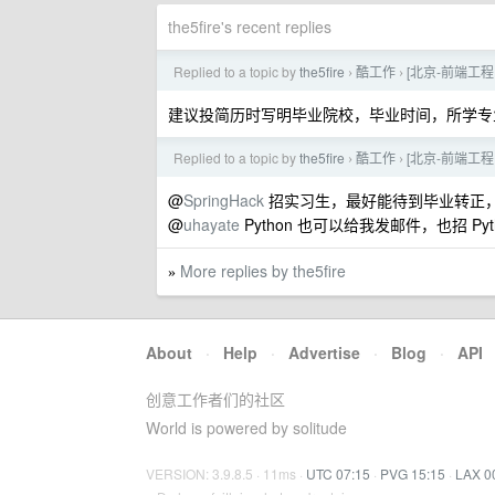
the5fire's recent replies
Replied to a topic by
the5fire
酷工作
[北京-前端工
›
›
建议投简历时写明毕业院校，毕业时间，所学专业
Replied to a topic by
the5fire
酷工作
[北京-前端工
›
›
@
SpringHack
招实习生，最好能待到毕业转正
@
uhayate
Python 也可以给我发邮件，也招 
More replies by the5fire
»
About
·
Help
·
Advertise
·
Blog
·
API
创意工作者们的社区
World is powered by solitude
VERSION: 3.9.8.5 · 11ms ·
UTC 07:15
·
PVG 15:15
·
LAX 0