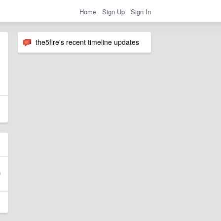
Home
Sign Up
Sign In
the5fire's recent timeline updates