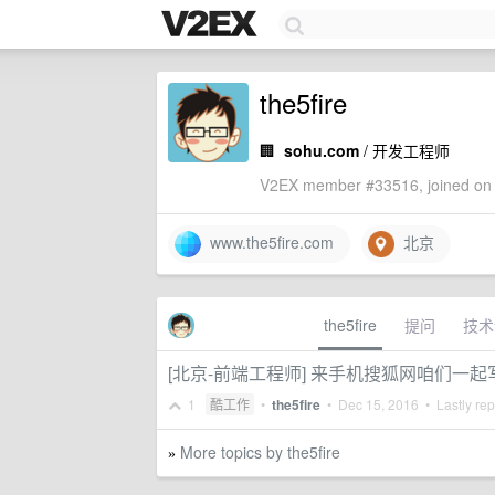
the5fire
🏢
sohu.com
/ 开发工程师
V2EX member #33516, joined on 
www.the5fire.com
北京
the5fire
提问
技术
[北京-前端工程师] 来手机搜狐网咱们一
1
酷工作
•
the5fire
•
Dec 15, 2016
• Lastly rep
More topics by the5fire
»