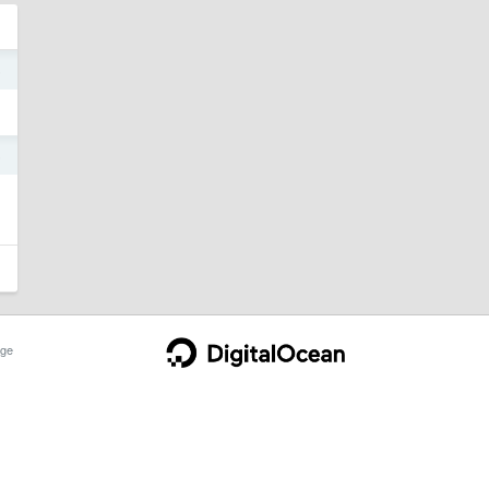
6
6
ge