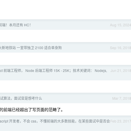
招前端！本月还有 HC！
Aug 15, 202
新地铁站 一室带独卫 2100 适合单身狗
Sep 16, 201
act 前端工程师， Node 后端工程师 15K - 25K；技术关键词： Nodejs,
Jun 21, 201
试算法，面试官是想考什么
Mar 7, 201
的前端已经超出了写页面的范畴了。
vascript 开发者，不会 css，不懂前端的大多数技能，在某些面试中是否会
Feb 23, 201