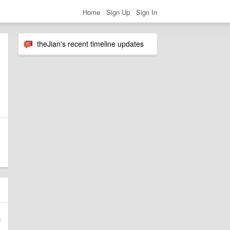
Home
Sign Up
Sign In
theJian's recent timeline updates