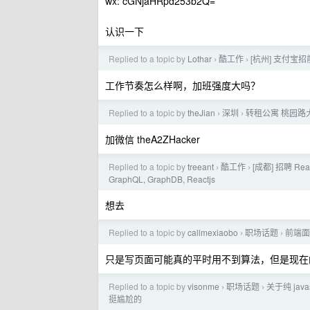
wx: cGNjaHRpd253b2Q=
认识一下
Replied to a topic by
Lothar
酷工作
[杭州] 支付宝
›
›
工作节奏怎么样啊，加班强度大吗？
Replied to a topic by
theJian
深圳
转租公寓 桃园路大
›
›
加微信 theA2ZHacker
Replied to a topic by
treeant
酷工作
[成都] 招聘 Re
›
›
GraphQL, GraphDB, Reactjs
想去
Replied to a topic by
callmexiaobo
职场话题
前端面
›
›
只是写页面可能真的平时用不到算法，但是现在
Replied to a topic by
visonme
职场话题
关于纯 ja
›
›
挺尴尬的