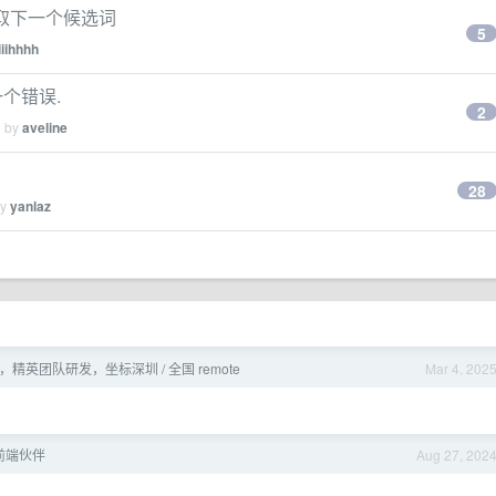
循环选取下一个候选词
5
iiihhhh
到一个错误.
2
d by
aveline
28
by
yanlaz
台，精英团队研发，坐标深圳 / 全国 remote
Mar 4, 202
前端伙伴
Aug 27, 202