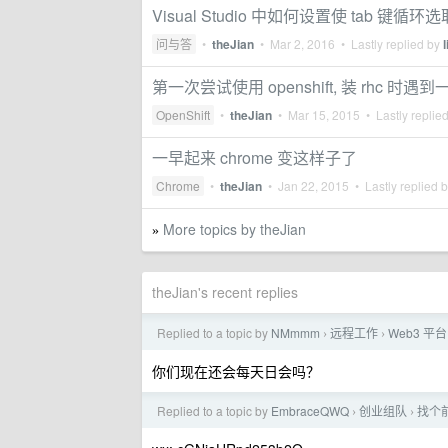
Visual Studio 中如何设置使 tab 键
问与答
•
theJian
•
Mar 2, 2016
• Lastly replied by
l
第一次尝试使用 openshift, 装 rhc 时遇
OpenShift
•
theJian
•
Mar 15, 2015
• Lastly replie
一早起来 chrome 变这样子了
Chrome
•
theJian
•
Jan 22, 2015
• Lastly replied 
More topics by theJian
»
theJian's recent replies
Replied to a topic by
NMmmm
远程工作
Web3 平
›
›
你们现在还会每天日会吗？
Replied to a topic by
EmbraceQWQ
创业组队
找个
›
›