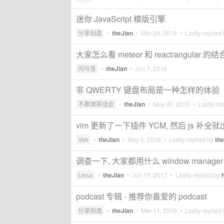
迷你 JavaScript 模版引擎
分享创造
•
theJian
•
Mar 29, 2018
• Lastly replied
大家怎么看 meteor 和 react/angular 的结
问与答
•
theJian
•
Jun 7, 2016
非 QWERTY 键盘布局是一种怎样的体验
不靠谱茶话会
•
theJian
•
May 30, 2016
• Lastly re
vim 更新了一下插件 YCM, 然后 js 补全
Vim
•
theJian
•
May 6, 2016
• Lastly replied by
the
调查一下, 大家都用什么 window manager
Linux
•
theJian
•
Jun 15, 2017
• Lastly replied by
podcast 专辑 - 推荐你喜爱的 podcast
分享创造
•
theJian
•
Mar 11, 2016
• Lastly replied