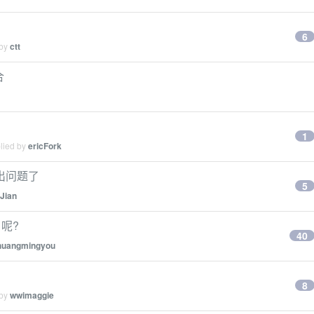
6
 by
ctt
合
1
plied by
ericFork
就出问题了
5
Jian
 呢?
40
huangmingyou
8
 by
wwimaggie