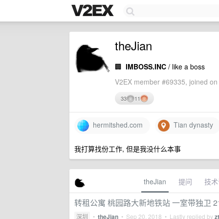
theJian
🏢
IMBOSS.INC
/ like a boss
V2EX member #69335, joined on 
33
11
hermitshed.com
Tian dynasty
我打算找份工作, 但是我没什么本事
theJian
提问
技术
转租公寓 桃园路大新地铁站 一室带独卫 2
深圳
•
theJian
•
Sep 20, 2018
• Lastly replied by
z