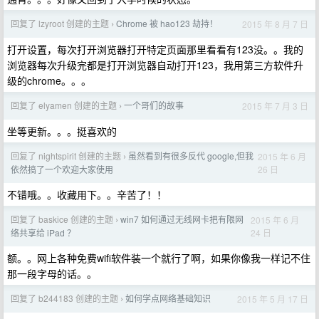
回复了 lzyroot 创建的主题
Chrome 被 hao123 劫持！
2015 年 8 月 7 日
›
打开设置，每次打开浏览器打开特定页面那里看看有123没。。我的
浏览器每次升级完都是打开浏览器自动打开123，我用第三方软件升
级的chrome。。。
回复了 elyamen 创建的主题
一个哥们的故事
2015 年 7 月 3 日
›
坐等更新。。。挺喜欢的
回复了 nightspirit 创建的主题
虽然看到有很多反代 google,但我
2015 年 6 月
›
26 日
依然搞了一个欢迎大家使用
不错哦。。收藏用下。。辛苦了！！
回复了 baskice 创建的主题
win7 如何通过无线网卡把有限网
2015 年 6 月
›
24 日
络共享给 iPad ？
额。。网上各种免费wifi软件装一个就行了啊，如果你像我一样记不住
那一段字母的话。。
回复了 b244183 创建的主题
如何学点网络基础知识
2015 年 5 月 17 日
›