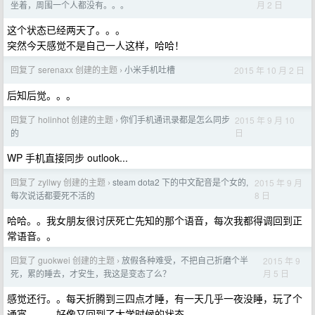
月 2 日
坐着，周围一个人都没有。。。
这个状态已经两天了。。。
突然今天感觉不是自己一人这样，哈哈！
回复了 serenaxx 创建的主题
小米手机吐槽
2015 年 10 月 2 日
›
后知后觉。。。
回复了 holinhot 创建的主题
你们手机通讯录都是怎么同步
2015 年 9 月 10
›
日
的
WP 手机直接同步 outlook...
回复了 zyllwy 创建的主题
steam dota2 下的中文配音是个女的,
2015 年 9 月
›
8 日
每次说话都要死不活的
哈哈。。我女朋友很讨厌死亡先知的那个语音，每次我都得调回到正
常语音。。
回复了 guokwei 创建的主题
放假各种难受，不把自己折磨个半
2015 年 9
›
月 5 日
死，累的睡去，才安生，我这是变态了么？
感觉还行。。每天折腾到三四点才睡，有一天几乎一夜没睡，玩了个
通宵。。。好像又回到了大学时候的状态。