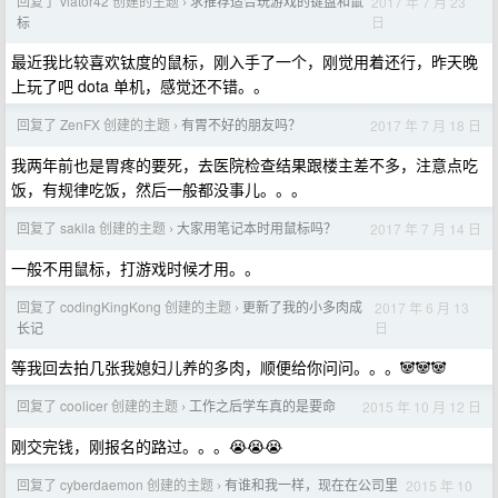
回复了 viator42 创建的主题
求推荐适合玩游戏的键盘和鼠
2017 年 7 月 23
›
日
标
最近我比较喜欢钛度的鼠标，刚入手了一个，刚觉用着还行，昨天晚
上玩了吧 dota 单机，感觉还不错。。
回复了 ZenFX 创建的主题
有胃不好的朋友吗？
2017 年 7 月 18 日
›
我两年前也是胃疼的要死，去医院检查结果跟楼主差不多，注意点吃
饭，有规律吃饭，然后一般都没事儿。。。
回复了 sakila 创建的主题
大家用笔记本时用鼠标吗？
2017 年 7 月 14 日
›
一般不用鼠标，打游戏时候才用。。
回复了 codingKingKong 创建的主题
更新了我的小多肉成
2017 年 6 月 13
›
日
长记
等我回去拍几张我媳妇儿养的多肉，顺便给你问问。。。🐼🐼🐼
回复了 coolicer 创建的主题
工作之后学车真的是要命
2015 年 10 月 12 日
›
刚交完钱，刚报名的路过。。。😭😭😭
回复了 cyberdaemon 创建的主题
有谁和我一样，现在在公司里
2015 年 10
›