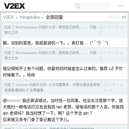
V2EX
thingsklike
全部回复
回复总数
55
›
›
回复了 WuHaaaaaaa 创建的主题
感觉自己好穷。。。只能
2017 年 7 月 27
›
日
努力工作
额，没别的意思，我就是调侃一下。。表打我…（*＾ワ＾*）
回复了 WuHaaaaaaa 创建的主题
感觉自己好穷。。。只能
2017 年 7 月 27
›
日
努力工作
我记得知乎上有个问题，你最穷的时候是怎么过来的。推荐 LZ 不忙
时候看下。。哈哈
回复了 xuezher 创建的主题
it 公司趣事多，分享分享这些年听
2017 年 7 月
›
27 日
说或者遇到的 IT 业界趣事
@
mooczz
我还真读错过，当时找一位同事，也没太注意那个字，就
大致扫一眼电话打过去说我找 tan 老师，接电话的那个人说，你是找
qin 老师吗？我当时愣了一下，啊？这个字念 qin ？
后来我又去专门查了查记着这个字儿。