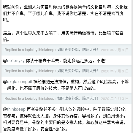
我就问你，亚洲人为何自卑你真的觉得是简单的文化自卑嘛，文化我
们并不自卑，至于哪儿自卑，我不说你也清楚，实在不清楚去百度
吧。
最后，这个世界从来不去喷子，用实际行动做事情，比当喷子强百
倍。
Replied to a topic by thinkdeep
如何改变外貌，脑洞大开！
2020 年 9 月 3 日
›
@
no1xsyzy
你该干嘛去干嘛去，能走多远走多远，不送！
Replied to a topic by thinkdeep
如何改变外貌，脑洞大开！
2020 年 9 月 3 日
›
@
dxgfalcongbit
神经细胞无法拉伸，重构，然后这个风险超高，不够
一般化，也不属于廉价的技术，不是常人可以做的。
Replied to a topic by thinkdeep
如何改变外貌，脑洞大开！
2020 年 9 月 3 日
›
@
thinkdeep
再者骨骼并不参与到人体的调控中，除了脊髓少部分的
有参与，这样就会比大脑，身体其他器官，容易多了，副总用也小，
相对要容易些，骨骼的主要目的是支撑人体，和心脏这些器官来说，
复杂度降低了好多，安全性也好多。