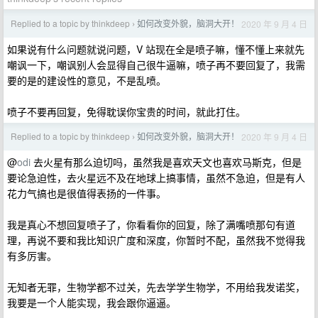
Replied to a topic by thinkdeep
如何改变外貌，脑洞大开！
2020 年 9 月 4 日
›
如果说有什么问题就说问题，V 站现在全是喷子嘛，懂不懂上来就先
嘲讽一下，嘲讽别人会显得自己很牛逼嘛，喷子再不要回复了，我需
要的是的建设性的意见，不是乱喷。
喷子不要再回复，免得耽误你宝贵的时间，就此打住。
Replied to a topic by thinkdeep
如何改变外貌，脑洞大开！
2020 年 9 月 4 日
›
@
odi
去火星有那么迫切吗，虽然我是喜欢天文也喜欢马斯克，但是
要论急迫性，去火星远不及在地球上搞事情，虽然不急迫，但是有人
花力气搞也是很值得表扬的一件事。
我是真心不想回复喷子了，你看看你的回复，除了满嘴喷那句有道
理，再说不要和我比知识广度和深度，你暂时不配，虽然我不觉得我
有多厉害。
无知者无罪，生物学都不过关，先去学学生物学，不用给我发诺奖，
我要是一个人能实现，我会跟你逼逼。