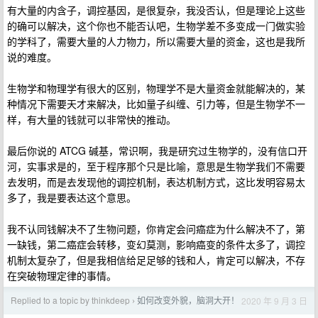
有大量的内含子，调控基因，是很复杂，我没否认，但是理论上这些
的确可以解决，这个你也不能否认吧，生物学差不多变成一门做实验
的学科了，需要大量的人力物力，所以需要大量的资金，这也是我所
说的难度。
生物学和物理学有很大的区别，物理学不是大量资金就能解决的，某
种情况下需要天才来解决，比如量子纠缠、引力等，但是生物学不一
样，有大量的钱就可以非常快的推动。
最后你说的 ATCG 碱基，常识啊，我是研究过生物学的，没有信口开
河，实事求是的，至于程序那个只是比喻，意思是生物学我们不需要
去发明，而是去发现他的调控机制，表达机制方式，这比发明容易太
多了，我是要表达这个意思。
我不认同钱解决不了生物问题，你肯定会问癌症为什么解决不了，第
一缺钱，第二癌症会转移，变幻莫测，影响癌变的条件太多了，调控
机制太复杂了，但是我相信给足足够的钱和人，肯定可以解决，不存
在突破物理定律的事情。
Replied to a topic by thinkdeep
如何改变外貌，脑洞大开！
2020 年 9 月 3 日
›