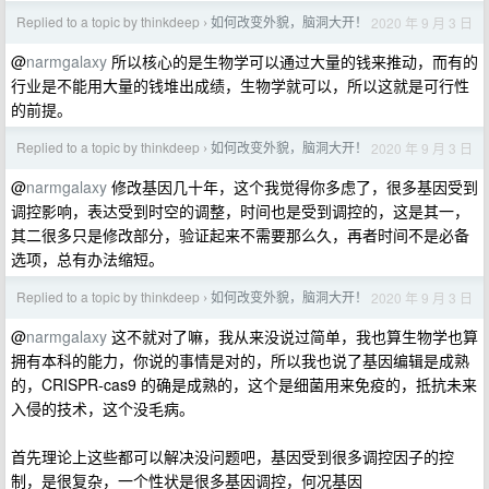
Replied to a topic by thinkdeep
如何改变外貌，脑洞大开！
2020 年 9 月 3 日
›
@
narmgalaxy
所以核心的是生物学可以通过大量的钱来推动，而有的
行业是不能用大量的钱堆出成绩，生物学就可以，所以这就是可行性
的前提。
Replied to a topic by thinkdeep
如何改变外貌，脑洞大开！
2020 年 9 月 3 日
›
@
narmgalaxy
修改基因几十年，这个我觉得你多虑了，很多基因受到
调控影响，表达受到时空的调整，时间也是受到调控的，这是其一，
其二很多只是修改部分，验证起来不需要那么久，再者时间不是必备
选项，总有办法缩短。
Replied to a topic by thinkdeep
如何改变外貌，脑洞大开！
2020 年 9 月 3 日
›
@
narmgalaxy
这不就对了嘛，我从来没说过简单，我也算生物学也算
拥有本科的能力，你说的事情是对的，所以我也说了基因编辑是成熟
的，CRISPR-cas9 的确是成熟的，这个是细菌用来免疫的，抵抗未来
入侵的技术，这个没毛病。
首先理论上这些都可以解决没问题吧，基因受到很多调控因子的控
制，是很复杂，一个性状是很多基因调控，何况基因