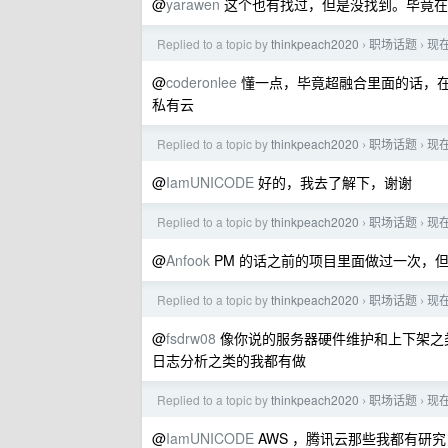
@
yarawen
这个也有找过，但是没找到。毕竟在
Replied to a topic by
thinkpeach2020
职场话题
现
›
›
@
coderonlee
懂一点，毕竟超融合里面的话，
私有云
Replied to a topic by
thinkpeach2020
职场话题
现
›
›
@
IamUNICODE
好的，我去了解下，谢谢
Replied to a topic by
thinkpeach2020
职场话题
现
›
›
@
Anfook
PM 的话之前的项目里面做过一次，
Replied to a topic by
thinkpeach2020
职场话题
现
›
›
@
fsdrw08
像你说的服务器硬件维护和上下架之
日志分析之类的我都有做
Replied to a topic by
thinkpeach2020
职场话题
现
›
›
@
IamUNICODE
AWS ，腾讯云那些我都有研