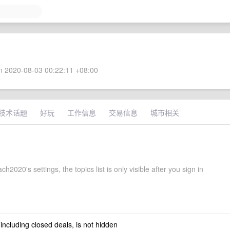
 2020-08-03 00:22:11 +08:00
技术话题
好玩
工作信息
交易信息
城市相关
ch2020's settings, the topics list is only visible after you sign in
 including closed deals, is not hidden