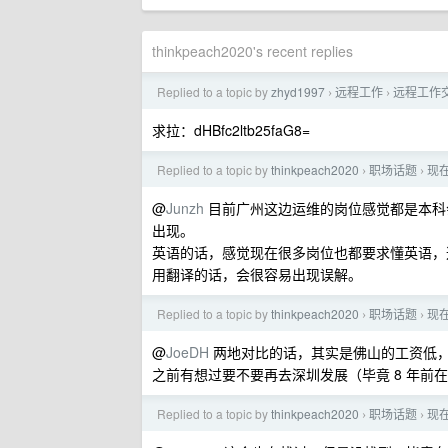
thinkpeach2020's recent replies
Replied to a topic by
zhyd1997
远程工作
远程工作
›
›
求拉：dHBfc2ltb25faG8=
Replied to a topic by
thinkpeach2020
职场话题
现
›
›
@
Junzh
目前广州这边运维的岗位感觉都是本科
出现。
英语的话，感觉现在很多岗位也都要求懂英语，
用翻译的话，会很容易出现误解。
Replied to a topic by
thinkpeach2020
职场话题
现
›
›
@
JoeDH
两地对比的话，其实是佛山的工资低
之前有想过要不要再去深圳发展（毕竟 8 年
Replied to a topic by
thinkpeach2020
职场话题
现
›
›