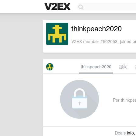
thinkpeach2020
V2EX member #502053, joined on
thinkpeach2020
提问
Per thinkpea
Deals
info,