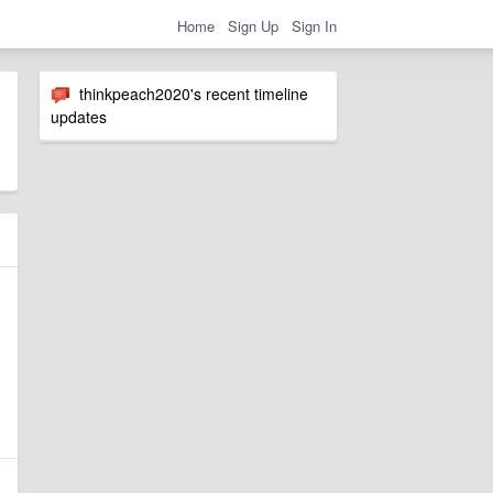
Home
Sign Up
Sign In
thinkpeach2020's recent timeline
updates