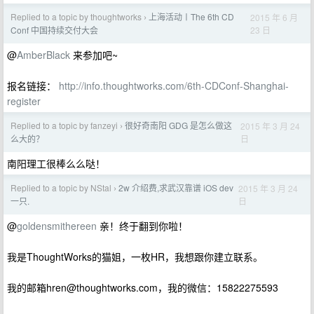
Replied to a topic by thoughtworks
上海活动〡The 6th CD
2015 年 6 月
›
23 日
Conf 中国持续交付大会
@
AmberBlack
来参加吧~
报名链接：
http://info.thoughtworks.com/6th-CDConf-Shanghai-
register
Replied to a topic by fanzeyi
很好奇南阳 GDG 是怎么做这
2015 年 3 月 24
›
日
么大的？
南阳理工很棒么么哒！
Replied to a topic by NStal
2w 介绍费,求武汉靠谱 iOS dev
2015 年 3 月 24
›
日
一只.
@
goldensmithereen
亲！终于翻到你啦！
我是ThoughtWorks的猫姐，一枚HR，我想跟你建立联系。
我的邮箱
hren@thoughtworks.com
，我的微信：15822275593