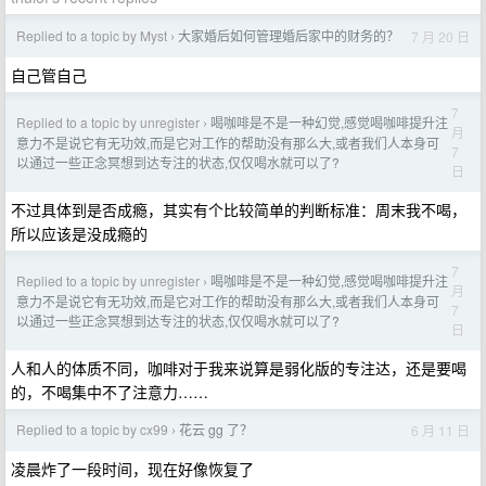
Replied to a topic by Myst
大家婚后如何管理婚后家中的财务的？
7 月 20 日
›
自己管自己
7
Replied to a topic by unregister
喝咖啡是不是一种幻觉,感觉喝咖啡提升注
›
月
意力不是说它有无功效,而是它对工作的帮助没有那么大,或者我们人本身可
7
以通过一些正念冥想到达专注的状态,仅仅喝水就可以了?
日
不过具体到是否成瘾，其实有个比较简单的判断标准：周末我不喝，
所以应该是没成瘾的
7
Replied to a topic by unregister
喝咖啡是不是一种幻觉,感觉喝咖啡提升注
›
月
意力不是说它有无功效,而是它对工作的帮助没有那么大,或者我们人本身可
7
以通过一些正念冥想到达专注的状态,仅仅喝水就可以了?
日
人和人的体质不同，咖啡对于我来说算是弱化版的专注达，还是要喝
的，不喝集中不了注意力……
Replied to a topic by cx99
花云 gg 了？
6 月 11 日
›
凌晨炸了一段时间，现在好像恢复了