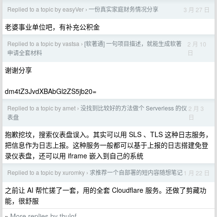
Replied to a topic by easyVer
一份真实家庭财务情况分享
3 月 27 日
›
老婆事业单位吧，有补充公积金
Replied to a topic by vastsa
[软著通] 一句项目描述，就能生成软著
2 月 10
›
日
申请全套材料
谢谢分享
dm4tZ3JvdXBAbGl2ZS5jb20=
Replied to a topic by amet
没找到比较好的方法做个 Serverless 的仪
2 月 3
›
日
表盘
抱歉挖坟，搜索仪表盘误入。其实可以用 SLS 、TLS 这种日志服务，
把信息作为日志上报。这种服务一般都可以基于上报的日志搭建免登
录仪表盘，还可以用 iframe 嵌入到自己的系统
Replied to a topic by xuromky
求推荐一个自部署的短内容随想笔记
1 月 22 日
›
之前让 AI 帮忙搓了一套，用的全套 Cloudflare 服务。还做了剪藏功
能，很舒服
More replies by thulof
»