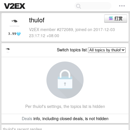
thulof
打赏
V2EX member #272089, joined on 2017-12-03
3.99
23:17:12 +08:00
Switch topics list
Per thulof's settings, the topics list is hidden
Deals
info, including closed deals, is not hidden
thulof's recent replies