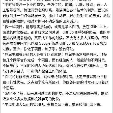
* 平时多关注一下业内趋势，全方位的，前端，后端，移动，云，人
工智能等等。梳理清楚宏观联系，能讲明白各个技术的利弊，面试的
时候问到一个点你能展开谈，抓住主动权，显示你对 IT 的热爱，激情
和独到的理解，把对方提问不确定性的因素减少。
* 做一些项目，能与现实接轨的，或者是学术性的，放在 GitHub 上，
面试的时候好谈。别看各大公司总说，GitHub 刷得好的优先，我的星
星排名就挺靠前的，真正找工作的时候，不会有太多人搭理的。不过
有两次倒是阿里巴巴和 Google 通过 GitHub 和 StackOverflow 找到
过我。至少，你做了项目，练了手，没有坏处。
* 应届生和有经验的人还有个区别就是：应届生通常都是自己，顶多
和几个同学合作完成一个项目。而有经验的人一般能够和不同背景，
不同部门，不同时区的人协同达成目标。你可以通过在 GitHub 上参
与开源项目试一下和他人配合工作的体验。
* 面试的时候不要太较真，别纠结绝对的对错。决定应该以商业目标
和可行性优先，这点和学校有所区别，你回答问题的时候可以顺着这
个思路。
* SAP 不了解，从来没问过里面的朋友。不过从招聘职位来看，确实
近来比较多大数据和机器学习的岗位。
* 早点申请大公司的实习吧，有机会留下来，或者转部门留下来。