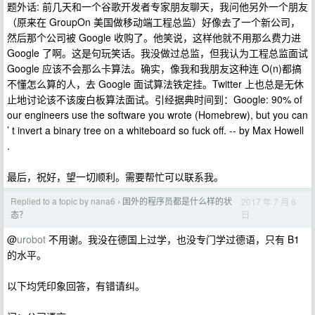
题外话: 前几天和一个谷歌开发者专家朋友聊天，我问他另外一个朋友
（原来在 GroupOn 美国做移动端工程总监）好像去了一个新公司，
然后那个公司被 Google 收购了。他笑说，这样他就不用那么费力进
Google 了啊。这是句玩笑话。我没做过总监，但我认为工程总监面试
Google 应该不会那么卡算法。确实，像我和我朋友这种连 O(n)都搞
不懂怎么算的人，去 Google 面试算法铁定挂。Twitter 上也总是无休
止地讨论该不该废白板算法面试。引经据典时间到：Google: 90% of
our engineers use the software you wrote (Homebrew), but you can
’ t invert a binary tree on a whiteboard so fuck off. -- by Max Howell
‏.
最后，祝好，望一切顺利。需要帮忙可以联系我。
Replied to a topic by nana6
国外的程序员都是什么样的状
2017 年 7 月 6
›
日
态？
@
urobot
不用谢。我没在德国上过学，也没专门学过德语，只有 B1
的水平。
以下均凭印象回答，有错请纠。