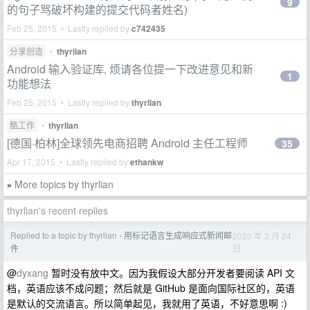
9
的句子骂破坏构建的提交代码者姓名)
Feb 25, 2015 • Lastly replied by
c742435
分享创造
•
thyrlian
Android 输入验证库, 烦请各位提一下改进意见和新
1
功能想法
Feb 25, 2015 • Lastly replied by
thyrlian
酷工作
•
thyrlian
[德国·柏林]全球领先电商招聘 Android 主任工程师
35
Apr 17, 2015 • Lastly replied by
ethankw
More topics by thyrlian
»
thyrlian's recent replies
Replied to a topic by thyrlian
用标记语言生成响应式新闻邮
2020 年 3 月 24
›
日
件
@
dyxang
暂时没有放中文。因为我假设大部分开发者要阅读 API 文
档，英语应该不成问题；然后就是 GitHub 是面向国际社区的，英语
是默认的交流语言。所以简单起见，我就用了英语，不好意思啊 :)