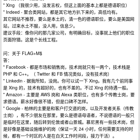
* Xing （我很少用，没发言权，但这上面的基本上都是德语职位）
* Indeed - 聚合类网站，都是其它地方扒下来的，高低均有。
其它网站不推荐，要么是本土的，清一色的德语职位，要么是美国网
站，过来水土不服，没人用，信息少。
建议手段：像你问的那几家公司，有明确目标，没事就上他们的职位
页面狩猎。这是个长线工程。
问：关于 FLAG+M$
答：
* Facebook - 都是市场和销售岗，技术岗就只有一两个，技术栈是
PHP 和 C++。（ Twitter 和 FB 情况类似，没有技术岗）
* Linkedin - 据我所知，没岗。你可以试一下 Xing。我有几个前同事
是 Xing 的，技术有超好的，也有不差的。不过 Xing 的待遇一般。
* Amazon - 主要是 AWS 岗和 Alexa 类职位，也有多个传教士岗，要
求德语。薪水好像很不错，但是口碑不怎样。
* Google - 柏林的主要是和客户打交道的岗，以及开发者关系（传教
士岗），有不少朋友在那里，要么是德语母语者，不说德语的一般只
是临时在这里，随后转到伦敦或者山景城。慕尼黑有一些技术岗，但
是好像是基础设施维护的岗（保证一天 24 小时，任何需要支持的时
候，都有一个时区的人是在白天工作时间段，接力干活）。