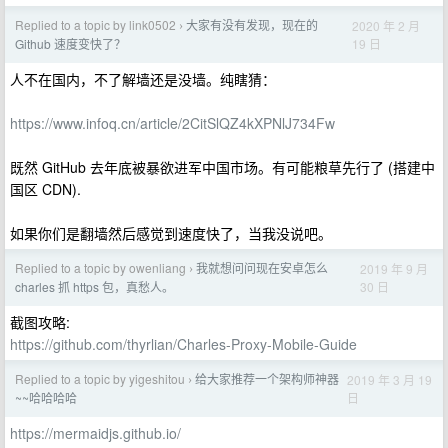
Replied to a topic by link0502
大家有没有发现，现在的
2020 年 2 月
›
19 日
Github 速度变快了？
人不在国内，不了解墙还是没墙。纯瞎猜：
https://www.infoq.cn/article/2CitSlQZ4kXPNlJ734Fw
既然 GitHub 去年底被暴欲进军中国市场。有可能粮草先行了 (搭建中
国区 CDN).
如果你们是翻墙然后感觉到速度快了，当我没说吧。
Replied to a topic by owenliang
我就想问问现在安卓怎么
2019 年 9 月
›
30 日
charles 抓 https 包，真愁人。
截图攻略:
https://github.com/thyrlian/Charles-Proxy-Mobile-Guide
Replied to a topic by yigeshitou
给大家推荐一个架构师神器
2019 年 3 月 19
›
日
~~哈哈哈哈
https://mermaidjs.github.io/