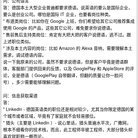
问：公司语言
答：德国本土大型企业普遍都要求德语。说英语的要么是国际企业，
要么是创业公司。哪怕是国际 IT 企业，也要看岗位种类。
* 布道类岗位：比如你在 Google 上班，你们希望给其它公司推荐集成
使用 Google 的产品，这些其它公司，难免要求你说德语。
* 售前售后支持类岗位：肯定有大把大把的客户说德语，逃不过。跟
上述职位类似。
* 涉及本土内容的岗位：比如 Amazon 的 Alexa 音响，需要理解本土
需求，调试德语内容。
说一下我原来的公司，虽然不要求说德语，但是客户毕竟是德语群
体，客服部门提供回来的反馈，以及 GooglePlay 和 AppleStore 的评
论，全是德语（ GooglePlay 自带翻译，但翻的质量让你一脸问
号），多少需要能够理解问题。
问：信息获取渠道
答：
* Linkedin - 德国英语类的职位还是相对较少，尤其当你限定德国的某
个城市或者区域，毕竟有了家庭就不会轻易挪位。
* 猎头（主要是 Linkedin ）- 说心里话，猎头普遍水平次，广撒网，
根本不细看你的技术栈，而且，此工程师非彼工程师，大部分猎头却
喜欢就职称一概而论。