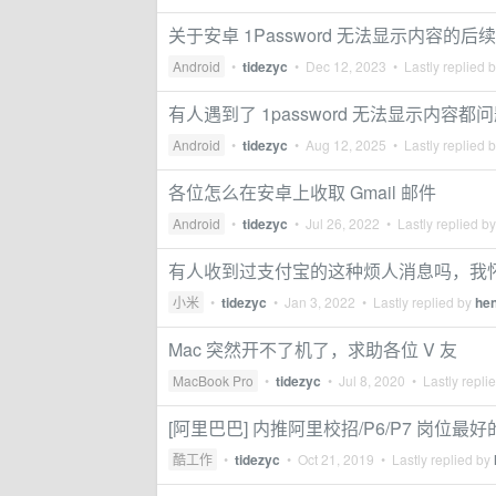
关于安卓 1Password 无法显示内容的后续
Android
•
tidezyc
•
Dec 12, 2023
• Lastly replied 
有人遇到了 1password 无法显示内容都
Android
•
tidezyc
•
Aug 12, 2025
• Lastly replied 
各位怎么在安卓上收取 Gmail 邮件
Android
•
tidezyc
•
Jul 26, 2022
• Lastly replied b
有人收到过支付宝的这种烦人消息吗，我
小米
•
tidezyc
•
Jan 3, 2022
• Lastly replied by
he
Mac 突然开不了机了，求助各位 V 友
MacBook Pro
•
tidezyc
•
Jul 8, 2020
• Lastly repli
[阿里巴巴] 内推阿里校招/P6/P7 岗位最
酷工作
•
tidezyc
•
Oct 21, 2019
• Lastly replied by