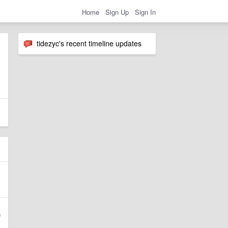
Home
Sign Up
Sign In
tidezyc's recent timeline updates