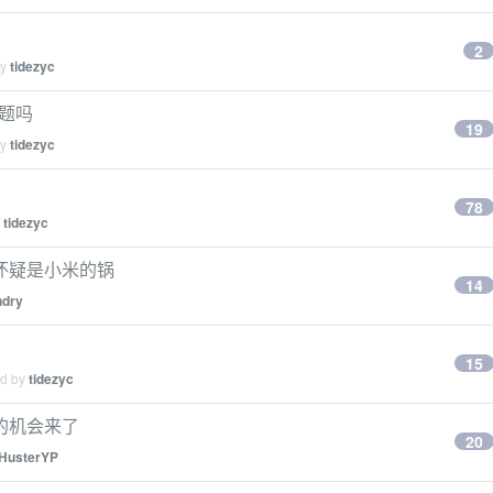
2
by
tidezyc
问题吗
19
by
tidezyc
78
y
tidezyc
怀疑是小米的锅
14
ndry
15
ed by
tidezyc
好的机会来了
20
HusterYP