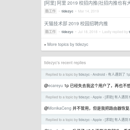
[阿里] 阿里 2019 校招内推(社招内推也有大
酷工作
•
tidezyc
•
Mar 14, 2019
天猫技术部 2019 校园招聘内推
酷工作
•
tidezyc
•
Jul 18, 2018
• Lastly replied by
More topics by tidezyc
»
tidezyc's recent replies
Replied to a topic by
tidezyc
Android
有人遇到了 1p
›
›
@
ecareyu
1p 已经失去我这个用户了，再也不
Replied to a topic by
tidezyc
Apple
[求助] 有人遇到 
›
›
@
MonikaCeng
并不管用，但是我把路由器恢复
Replied to a topic by
tidezyc
Apple
[求助] 有人遇到 
›
›