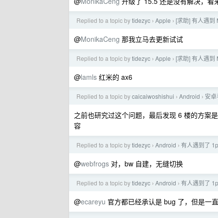
@
MonikaCeng
升级了 15.5 还是没有解决，
Replied to a topic by
tidezyc
Apple
[求助] 有人遇到 
›
›
@
MonikaCeng
那我立马去更新试试
Replied to a topic by
tidezyc
Apple
[求助] 有人遇到 
›
›
@
lamls
红米的 ax6
Replied to a topic by
caicaiwoshishui
Android
安卓
›
›
之前也研究过这个问题，最后发现 6 楼的方案
容
Replied to a topic by
tidezyc
Android
有人遇到了 1p
›
›
@
webfrogs
对，bw 自建，无缝切换
Replied to a topic by
tidezyc
Android
有人遇到了 1p
›
›
@
ecareyu
官方都已经承认是 bug 了，但是