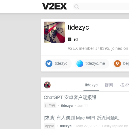
tidezyc
🏢
rd
V2EX member #46395, joined on 
tidezyc
tidezyc.me
beij
tidezyc
提问
技术
ChatGPT 安卓客户端报错
问与答
•
tidezyc
•
Jun 11
[求助] 有人遇到 Mac WiFi 断流问题吧
Apple
•
tidezyc
•
May 27, 2025
• Lastly replied by