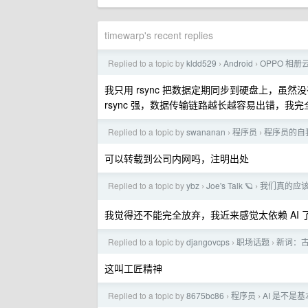
timewarp's recent replies
Replied to a topic by
kldd529
Android
OPPO 相
›
›
我只用 rsync 把数据定期同步到硬盘上，
rsync 强，数据传输链路越长越容易出错，我完
Replied to a topic by
swananan
程序员
程序员的自
›
›
可以转载到公司内网吗，注明出处
Replied to a topic by
ybz
Joe's Talk 🪐
我们真的应
›
›
我觉得还不能完全放弃，我近来感觉太依赖 AI
Replied to a topic by
djangovcps
职场话题
新词：古
›
›
这叫工匠精神
Replied to a topic by
8675bc86
程序员
AI 是不是基
›
›