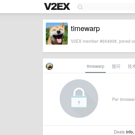
timewarp
V2EX member #654908, joined on
timewarp
提问
技
Per timewarp
Deals
info,