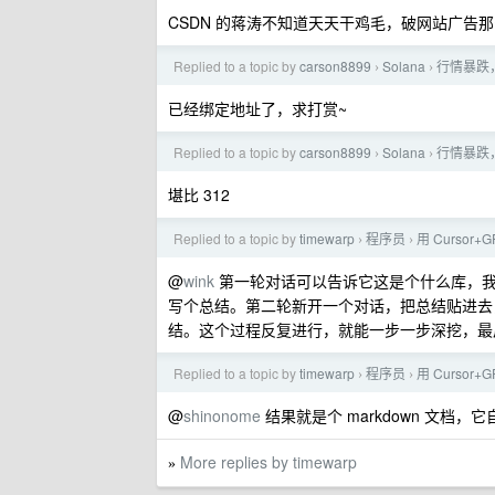
CSDN 的蒋涛不知道天天干鸡毛，破网站广告
Replied to a topic by
carson8899
Solana
行情暴跌
›
›
已经绑定地址了，求打赏~
Replied to a topic by
carson8899
Solana
行情暴跌
›
›
堪比 312
Replied to a topic by
timewarp
程序员
用 Cursor
›
›
@
wink
第一轮对话可以告诉它这是个什么库，我想
写个总结。第二轮新开一个对话，把总结贴进去
结。这个过程反复进行，就能一步一步深挖，最
Replied to a topic by
timewarp
程序员
用 Cursor
›
›
@
shinonome
结果就是个 markdown 文档，
More replies by timewarp
»