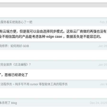
册云服务着实把我恶心了一把
Feb 
虽然没有云端方便，但是我可以自由选择同步模式。这些云厂商做的再强也没有
全不相信国内的产品能考虑各种 edge case ，数据丢失是不能容忍的。
我修养：如何用好 GDB
Jan 2
该完全放弃《古法编程》？
Jan 2
 了，思维已经退化了
法程序员 ~ 纯手写不用 cursor 等智能体工具的程序员
Jan 
本杀死了 blog
Dec 24, 202