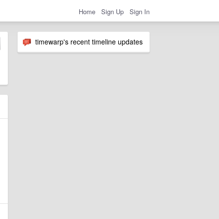
Home
Sign Up
Sign In
timewarp's recent timeline updates