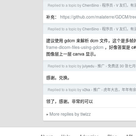
Replied to a topic by
ChenSino
程序员
V 友们，有
›
›
补充：
https://github.com/malaterre/GDCM/tr
Replied to a topic by
ChenSino
程序员
V 友们，有
›
›
建议使用 gdcm 来解析 dcm 文件，这个是多帧
frame-dicom-files-using-gdcm
，好像答案是 c
图像层上一层 canva 显示。
Replied to a topic by
julyedu
推广
免费送 30 张七月
›
›
感谢。兑换。
Replied to a topic by
v2ka
推广
虎年大吉，年年有余！
›
›
领了，感谢。非常的可以
More replies by tiwizz
»