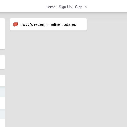
Home
Sign Up
Sign In
tiwizz's recent timeline updates
4
4