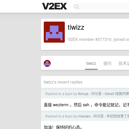
tiwizz
V2EX member #377310, joined on
tiwizz
提问
技术
tiwizz's recent replies
Replied to a topic by
ttionya
问与答
Xshell 找
›
›
直接 wezterm ，然后 ssh ，命令能记就记，
Replied to a topic by
miaowo
问与答
年纪轻轻患了
›
›
加油！保持好的心态。