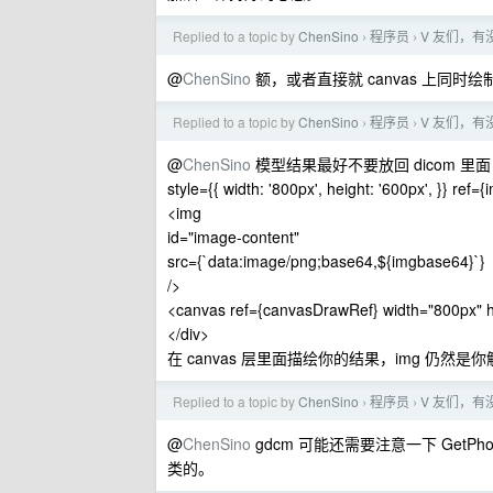
Replied to a topic by
ChenSino
程序员
V 友们，有
›
›
@
ChenSino
额，或者直接就 canvas 上同时
Replied to a topic by
ChenSino
程序员
V 友们，有
›
›
@
ChenSino
模型结果最好不要放回 dicom 里面，这个
style={{ width: '800px', height: '600px', }} ref=
<img
id="image-content"
src={`data:image/png;base64,${imgbase64}`}
/>
<canvas ref={canvasDrawRef} width="800px" h
</div>
在 canvas 层里面描绘你的结果，img 仍然是你解
Replied to a topic by
ChenSino
程序员
V 友们，有
›
›
@
ChenSino
gdcm 可能还需要注意一下 GetPhotom
类的。