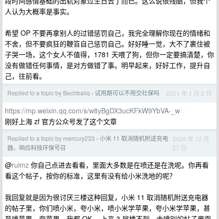
段时间感情基础的出轨对象过生日去了而已。这么说很残酷，但我个
人认为大概率是事实。
希望 OP 不要再拿别人的过错惩罚自己，我完全理解你现在的情绪和
不舍，但不要疯狂的鞭笞自己惩罚自己。好好睡一觉，大不了裹住被
子哭一场，这个女人不值得，1781 天喂了狗，但你一定要搞清楚，你
没有做错任何事情，是对方做错了事。明早起来，好好工作，提升自
己，往前看。
Replied to a topic by Bechbaliq
试用期可以不用交社保吗
2021 年 1 月 2 日
›
https://mp.weixin.qq.com/s/w8yBgDX3ucKFkW9YbVA-_w
刚好上海 zf 官方公众号发了这个文章
Replied to a topic by mercury233
小米 11 取消随机附送充电
2020 年 12 月
›
27 日
器，响应科技环保号召
@
ruimz
你自己点进去看看，里面大多数是在喷还是在洗呢。你再看
看这个帖子，按你的标准，这里有没有给小米洗地的呢？
我回复就是因为很讨厌三楼这种回复，小米 11 取消随机附送充电器
的帖子里，你们喷小米，夸小米，喷小米学苹果，夸小米学苹果，甚
至喷苹果，夸苹果，我都 OK 。上来 3 层楼不到，去喷别的帖子里面