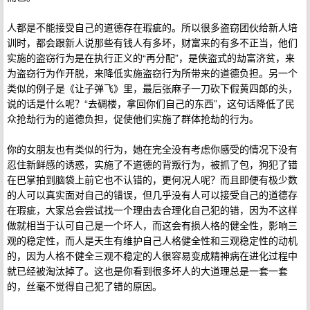
人都是不能接受自己的道德存在瑕疵的。所以很多盗窃团伙给新人培
训时，都会跟新人说那些有钱人有多坏，财富来的有多不正当，他们
实施的盗窃行为是在执行正义的“再分配”，是侠盗式的劫富济贫，来
为盗窃行为作开脱，来降低实施盗窃行为所带来的道德负担。另一个
类似的例子是《让子弹飞》里，最后张麻子一刀砍下假黄四郎的头，
说的话是什么呢？“去碉楼，拿回你们自己的东西”，这句话降低了民
众抢劫行为的道德负担，促使他们实施了群体抢劫的行为。
你的女朋友也有类似的行为，她在完全没有考虑你感受的情况下没有
忍住新鲜感的诱惑，实施了不道德的背叛行为，被抓了包，狗犯了错
在巴掌拍到脑袋上前它也不认错的，更何况人呢？而且即便有极少数
的人可以真实面对自己的错误，但几乎没有人可以接受自己的道德存
在瑕疵，大家总会尝试找一个理由去合理化自己犯的错，因为不这样
做就相当于认可自己是一个坏人，而这会有损人格的健全性，影响三
观的稳定性，而人是天生有维护自己人格健全性和三观稳定性的动机
的，因为人格不健全三观不稳定的人很容易变成精神病在进化过程中
就已经被淘汰掉了。这也是你看到很多坏人的大道理总是一套一套
的，丝毫不觉得自己犯了错的原因。