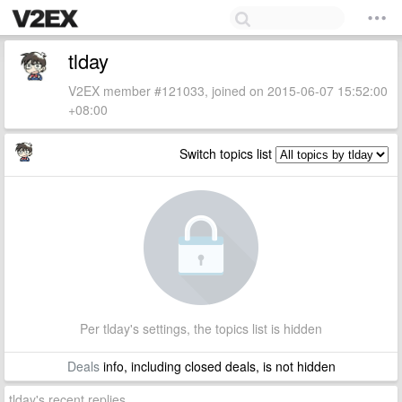
tlday
V2EX member #121033, joined on 2015-06-07 15:52:00
+08:00
Switch topics list
Per tlday's settings, the topics list is hidden
Deals
info, including closed deals, is not hidden
tlday's recent replies