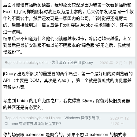
后面才慢慢有福昕阅读器，我印象比较深是因为我第一次看到福昕和
Foxit 用了同样的图标时我还以为是山寨的，后来偶尔发现是同一个软
件的不同名字，然后还发现是一家国内的公司，当时觉得还挺厉害
的，后面接触到过一篇文章讲 Foxit 突破 Adobe 技术限制的，还被圈
过一波粉。
结果后来不知道为什么他们阅读器越来越卡，冷启动越来越慢，甚至
到最后是最新安装版不如以前不明版本的“绿色版”好用之后，我就慢
慢脱粉了。
Replied to a topic by qzhai
为什么百度还在用 jQuery
2020 年 12 月 21 日
›
jQuery 出现所解决的最重要的两个痛点，第一个是好用的跨浏览器的
API （主要是 DOM，其次是 Ajax ），第二个就是傻瓜式的浏览器兼
容解决方案。
考虑到 baidu 的用户范围之广，我觉得靠 jQuery 保留对极旧浏览器
的兼容还是有必要的。
Replied to a topic by black11black
Windows 操作系统中，
2020 年 12
›
月 20 日
Chrome 有没有办法读写硬盘文件？
你的场景跟 extension 是契合的。如果不想以 extension 的模式来