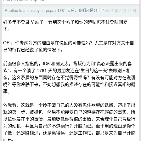
Replied to a topic by sdrpsps
1781 天后，我们还是分手了
2025 年 8 月 18 日
›
好多年不登录 V 站了，看到这个帖子和你的追贴忍不住登陆回复一
下。
OP ，你考虑对方的理由是在说谎的可能性吗？尤其是在对方关于自
己的行程已经说了谎的情况下。
前面很多人指出的，ID6 和阔太太，背叛行为和“真心流露出来的喜
欢”，有一个谈了 1781 天的男朋友还在“生日的这一天”去跟别人相
亲，这么矛盾的东西同时存在不觉得奇怪吗？有没有可能对方在说谎
呢？等你冷静下来，不妨想想我的描述存在的可能性和接近真相的概
率。
依我看，这就是一个拎不清自己的人没有忍住欲望的诱惑，迈出了出
轨的第一步，被抓包，然后不能接受自己的道德存在瑕疵的事实，所
以拿你最在乎的事情，最能贬低你价值的事情，来合理化自己背叛行
为的动机，并且为自己的不道德行为开脱而已。至于用的理由是你个
子低，还是赚钱少，还是离得远，还是工作忙，都只是来为自己开脱
而已。