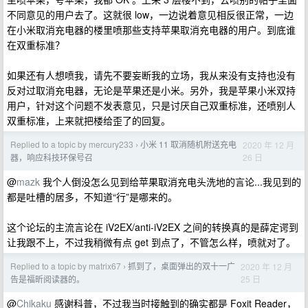
不同意见的用户去了。这就很 low，一边说着意见相反很正常，一边
在小米取消充电器的楼里喷那些支持苹果取消充电器的用户。到底谁
在双重标准？
如果还有人想喷我，请先不要妄断我的立场，我从来没有支持也没有
反对过取消充电器，无论是苹果还是小米。另外，我是苹果小米双持
用户，针对这个问题不发表意见，只是讨厌自己双重标准，还喷别人
双重标准，上来就把楼给歪了的回复。
Replied to a topic by mercury233
小米 11 取消随机附送充电
2020 年 12 月
›
26 日
器，响应科技环保号召
@
mazk
我个人倒没怎么见到给苹果取消充电头洗地的言论...我见到的
都是吐槽的居多，不知道“行”是哪来的。
这个论坛的主流言论在 iV2EX/anti-iV2EX 之间的转换真的是薛定谔到
让我跟不上，不过我稍微有点 get 到点了，不管怎么样，喷就对了。
Replied to a topic by matrix67
抓到了，桌面弹出的双十一广
2020 年 12 月
›
25 日
告是福昕阅读器的。
@
Chikaku
感谢科普，不过我当时接触到的确实都是 Foxit Reader，