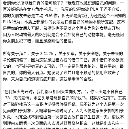
看到你说“所以我们真的没可能了？”“我现在也意识到自己的问题，一
直没好好站在女方角度考虑。”，我真的觉得你被 PUA 了还不自知，
你的女朋友未必是主动 PUA 你，但无论是背叛行为还是这个不自知的
PUA 行为，本质上都是你的女朋友在被自己的动物本能所支配，这不
是替你的女朋友开脱，希望你也不要以这个理由为你的女朋友开脱。
因为人跟动物最大的区别就是会不会控制自己的动物本能。毫无疑问
你女朋友犯了错，而且是原则性的错误。
所有关于拜金，关于 3 年 7k ，关于买车，关于安全感，关于未来的
争论都跑偏了，因为这就是过错方找的借口而已，这个借口不必是真
实的，也不必是她真心认可的，但一定是你最害怕的，最在乎的，最
自责的，你的最大弱点。她发现了它并且毫不顾忌的使用它攻击了
你，来为自己的道德瑕疵开脱，这就是事情的全貌。
“在我掉头离开时，我们都互相回头看向对方。”，你回头是不舍自己
1781 天的爱情，她回头是没想到自己骑驴找马，结果驴先跑了。其实
对于骑驴找马这一点我也觉得很值得怀疑。我不认为这个人是第一次
见面的相亲对象，大概率有一段时间了，因为即便是家里安排的相亲
对象，也完全找不到理由第一次见面去放在自己生日这一天，更找不
到理由去跟第一次见面的人去通过野营烧烤相亲。这就是出去和有一