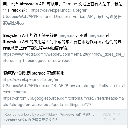
用，也有 filesystem API 可以用，Chrome 文档上面有人贴了，我贴
个 Firefox 的：
https://developer.mozilla.org/en-
US/docs/Web/API/File_and_Directory_Entries_API，最后有浏览器
兼容性列表。
filesystem API 的鲜明例子就是
mega.nz
，不过
mega.nz
对
filesystem API 的应用是因为下载的东西要在本地作解密，他们的宣
传点就是上传下载过程中的加密传输：
https://www.reddit.com/r/webdev/comments/2f6yfh/how_does_the_i
nteresting_httpsmegaconz_download/
顺便贴个浏览器 storage 配额限制：
https://developer.mozilla.org/en-
US/docs/Web/API/IndexedDB_API/Browser_storage_limits_and_evi
ction_criteria
https://chromium.googlesource.com/chromium/src/+/refs/heads/ma
ster/storage/browser/quota/quota_settings.cc#77
Replied to a topic by black11black
Windows 操作系统中，
2020 年 12
›
月 20 日
Chrome 有没有办法读写硬盘文件？