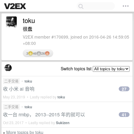
toku
很蠢
V2EX member #170699, joined on 2016-04-26 14:59:05
+08:00
3
46
26
Switch topics list
二手交易
•
toku
收 小米 ai 音响
27
May 23, 2019 • Lastly replied by
toku
二手交易
•
toku
收一台 rmbp， 2013--2015 年的就可以
41
Oct 23, 2017 • Lastly replied by
Sukizen
More topics by toku
»