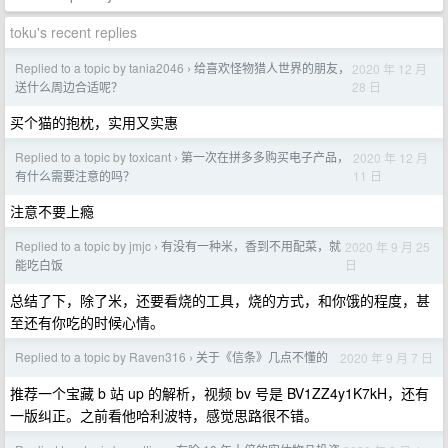
toku's recent replies
Replied to a topic by tania2046
给喜欢怪物猎人世界的朋友，
2020 年 12 月
›
28 日
送什么周边合适呢？
买个猫的抱枕，实用又实惠
Replied to a topic by toxicant
第一次在拼多多购买电子产品，
2020 年 12 月
›
11 日
有什么需要注意的吗？
注意不要上瘾
Replied to a topic by jmjc
有没有一种米，香到不用配菜，就
2020 年 9 月 25
›
日
能吃白饭
总结了下，除了米，还要看烧的工具，烧的方式，和你饿的程度，甚
至还有你吃的时候心情。
Replied to a topic by Raven316
关于《信条》几点不懂的
2020 年 9 月 7 日
›
推荐一个宝藏 b 站 up 的解析，视频 bv 号是 BV1ZZ4y1K7kH，还有
一版纠正。之前看他哈利波特，感觉思路很不错。