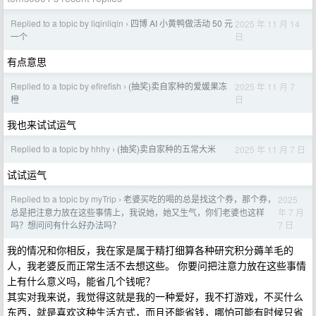
Replied to a topic by liqinliqin
四博 AI 小黄鸭做活动 50 元
2025 年 11 月 14
›
日
一个
有点意思
Replied to a topic by efirefish
(抽奖)卖自家种的爱媛果冻
2025 年 11 月 7
›
日
橙
我也来试试运气
Replied to a topic by hhhy
(抽奖)卖自家种的五常大米
2025 年 11 月 7 日
›
试试运气
Replied to a topic by myTrip
老婆买吃的喝的总是找这个券，那个券，
2025
›
年 7 月
总是把注意力放在这些事情上，我说她，她又生气，你们老婆也这样
7 日
吗？想问问有什么好办法吗？
我的情况和你相反，我在家是属于精打细算各种研究积分薅羊毛的
人，我老婆反而正常生活不去想这些。 你要问把注意力放在这些事情
上有什么意义吗，能省几个钱呢？
其实对我来说，我觉得这就是我的一种爱好，我不打游戏，不买什么
东西，就是喜欢这种生活方式，而且还能省钱，哪怕可能有时候只省