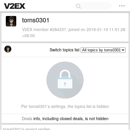
toms0301
V2EX member #284337, joined on 2018-01-19 11:51:28
+08:00
Switch topics list
Per toms0301's settings, the topics list is hidden
Deals
info, including closed deals, is not hidden
toms0301's recent replies