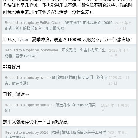
几块钱甚至几毛钱，我也觉得乐此不疲。哪怕我不研究这些，我的时
间我也会用来进行其他的娱乐活动，没什么差别
Replied to a topic by FeiFanCloud
[踢楼抽奖] 非凡云联通 10099
2025 年 5
›
月 7 日
正式上线！踢楼送 5 台一年云服务器！
非凡云
ffy.com
夏季冲浪，联通 AS10099 云服务器，五一钜惠专场！
Replied to a topic by johnwayne
开发完成一个吉卜力图片生
2025 年 4 月
›
10 日
成器，基于 GPT 4o
非常好用
Replied to a topic by hzlzh
🧧 [领红包封面] 祝 V 友们：蛇年大
2025 年 1 月
›
20 日
吉，财运亨通！
已领，谢谢～
Replied to a topic by huangz
赠送几本《Redis 应用实
2024 年 11 月 30
›
日
例》
想用来做缓存优化一下目前的系统
Replied to a topic by 0526
[抽奖] 媳妇儿蛋糕店的纯手工月饼
2024 年 8 月
›
26 日
支持预定啦～