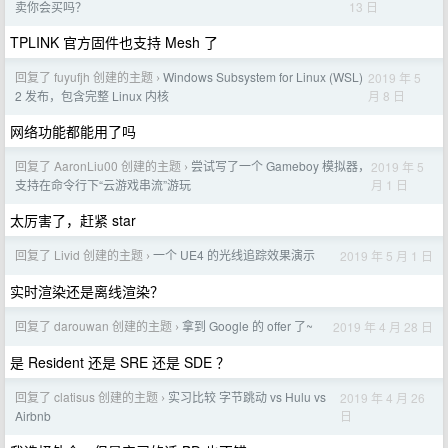
13 日
卖你会买吗？
TPLINK 官方固件也支持 Mesh 了
回复了 fuyufjh 创建的主题
Windows Subsystem for Linux (WSL)
2019 年 5
›
月 8 日
2 发布，包含完整 Linux 内核
网络功能都能用了吗
回复了 AaronLiu00 创建的主题
尝试写了一个 Gameboy 模拟器，
2019 年 5
›
月 1 日
支持在命令行下“云游戏串流”游玩
太厉害了，赶紧 star
回复了 Livid 创建的主题
一个 UE4 的光线追踪效果演示
2019 年 5 月 1 日
›
实时渲染还是离线渲染？
回复了 darouwan 创建的主题
拿到 Google 的 offer 了~
2019 年 4 月 28 日
›
是 Resident 还是 SRE 还是 SDE ？
回复了 clatisus 创建的主题
实习比较 字节跳动 vs Hulu vs
2019 年 4 月 26
›
日
Airbnb