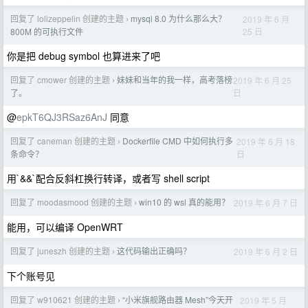
回复了 lolizeppelin 创建的主题
mysql 8.0 为什么那么大？
2019 年 6 月
›
25 日
800M 的可执行文件
你是把 debug symbol 也算进来了吧
回复了 cmower 创建的主题
妹妹和当年的我一样，高考落榜
2019 年 6 月 25
›
日
了。
@
epkT6QJ3RSaz6AnJ
同意
回复了 caneman 创建的主题
Dockerfile CMD 中如何执行多
2019 年 6 月 18
›
日
条命令？
用`&&`配合反斜杠换行转译，或者写 shell script
回复了 moodasmood 创建的主题
win10 的 wsl 真的能用？
2019 年 6 月 7 日
›
能用，可以编译 OpenWRT
回复了 juneszh 创建的主题
这代码输出正确吗？
2019 年 6 月 2 日
›
下个账号见
回复了 w910621 创建的主题
“小米旗舰路由器 Mesh”今天开
2019 年 5 月
›