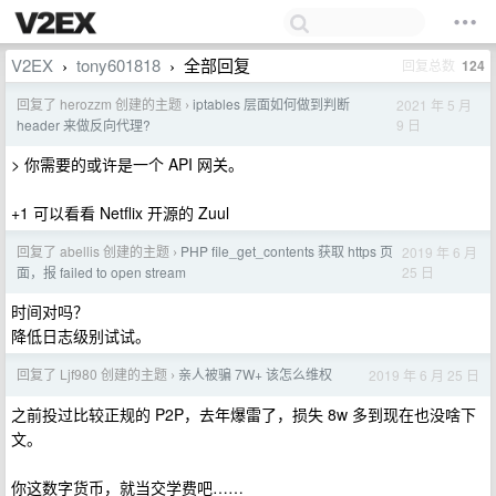
V2EX
tony601818
全部回复
回复总数
124
›
›
回复了 herozzm 创建的主题
iptables 层面如何做到判断
2021 年 5 月
›
9 日
header 来做反向代理?
> 你需要的或许是一个 API 网关。
+1 可以看看 Netflix 开源的 Zuul
回复了 abellis 创建的主题
PHP file_get_contents 获取 https 页
2019 年 6 月
›
25 日
面，报 failed to open stream
时间对吗？
降低日志级别试试。
回复了 Ljf980 创建的主题
亲人被骗 7W+ 该怎么维权
2019 年 6 月 25 日
›
之前投过比较正规的 P2P，去年爆雷了，损失 8w 多到现在也没啥下
文。
你这数字货币，就当交学费吧……