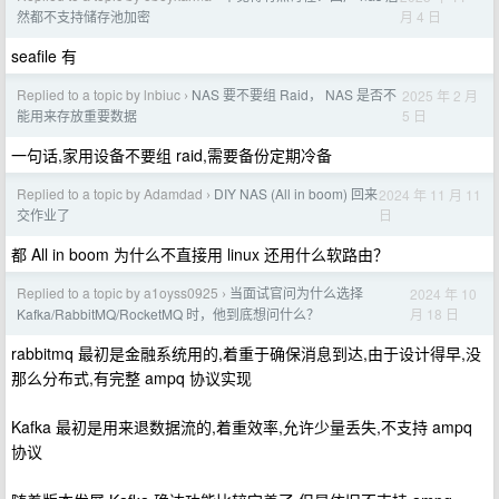
月 4 日
然都不支持储存池加密
seafile 有
Replied to a topic by lnbiuc
NAS 要不要组 Raid， NAS 是否不
2025 年 2 月
›
5 日
能用来存放重要数据
一句话,家用设备不要组 raid,需要备份定期冷备
Replied to a topic by Adamdad
DIY NAS (All in boom) 回来
2024 年 11 月 11
›
日
交作业了
都 All in boom 为什么不直接用 linux 还用什么软路由？
Replied to a topic by a1oyss0925
当面试官问为什么选择
2024 年 10
›
月 18 日
Kafka/RabbitMQ/RocketMQ 时，他到底想问什么？
rabbitmq 最初是金融系统用的,着重于确保消息到达,由于设计得早,没
那么分布式,有完整 ampq 协议实现
Kafka 最初是用来退数据流的,着重效率,允许少量丢失,不支持 ampq
协议