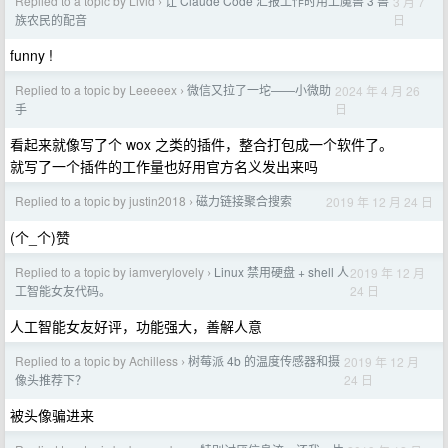
Replied to a topic by Livid
让 Claude Code 汇报工作时用上魔兽 3 兽
3 月 7
›
日
族农民的配音
funny !
Replied to a topic by Leeeeex
微信又拉了一坨——小微助
2024 年 4 月 26
›
日
手
看起来就像写了个 wox 之类的插件，整合打包成一个软件了。
就写了一个插件的工作量也好用官方名义发出来吗
Replied to a topic by justin2018
磁力链接聚合搜索
2019 年 12 月 24 日
›
(个_个)赞
Replied to a topic by iamverylovely
Linux 禁用硬盘 + shell 人
2019 年 12 月
›
24 日
工智能女友代码。
人工智能女友好评，功能强大，善解人意
Replied to a topic by Achilless
树莓派 4b 的温度传感器和摄
2019 年 12 月
›
24 日
像头推荐下？
被头像骗进来