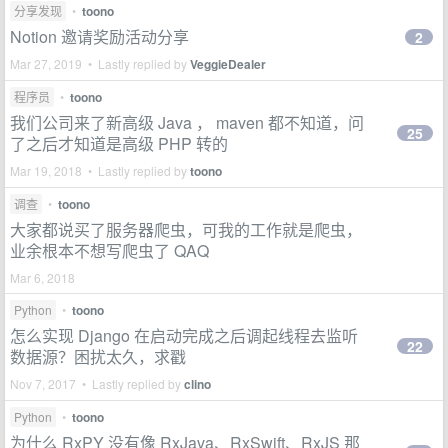
分享发现
•
toono
Notion 邀请奖励活动分享
2
Mar 27, 2019 • Lastly replied by
VeggieDealer
程序员
•
toono
我们公司来了新高级 Java ， maven 都不知道，问
25
了之后才知道是高级 PHP 转的
Mar 19, 2018 • Lastly replied by
toono
调查
•
toono
大家都说买了服务器爬虫，可我的工作就是爬虫，
业余根本不想写爬虫了 QAQ
Mar 6, 2018
Python
•
toono
怎么实现 Django 在启动完成之后调起线程去监听
22
数据源？困扰太久，求戳
Nov 7, 2017 • Lastly replied by
clino
Python
•
toono
为什么 RxPY 没有像 RxJava、RxSwift、RxJS 那