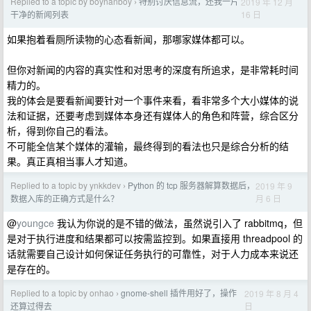
Replied to a topic by boynanboy
特别讨厌信息流，还我一片
2019 年 12 月
›
16 日
干净的新闻列表
如果抱着看厕所读物的心态看新闻，那哪家媒体都可以。
但你对新闻的内容的真实性和对思考的深度有所追求，是非常耗时间
精力的。
我的体会是要看新闻要针对一个事件来看，看非常多个大小媒体的说
法和证据，还要考虑到媒体本身还有媒体人的角色和阵营，综合区分
析，得到你自己的看法。
不可能全信某个媒体的灌输，最终得到的看法也只是综合分析的结
果。真正真相当事人才知道。
Replied to a topic by ynkkdev
Python 的 tcp 服务器解算数据后，
2019 年 9
›
月 6 日
数据入库的正确方式是什么？
@
youngce
我认为你说的是不错的做法，虽然说引入了 rabbitmq，但
是对于执行进度和结果都可以按需监控到。如果直接用 threadpool 的
话就需要自己设计如何保证任务执行的可靠性，对于人力成本来说还
是存在的。
Replied to a topic by onhao
gnome-shell 插件用好了，操作
2019 年 8 月 4
›
日
还算过得去