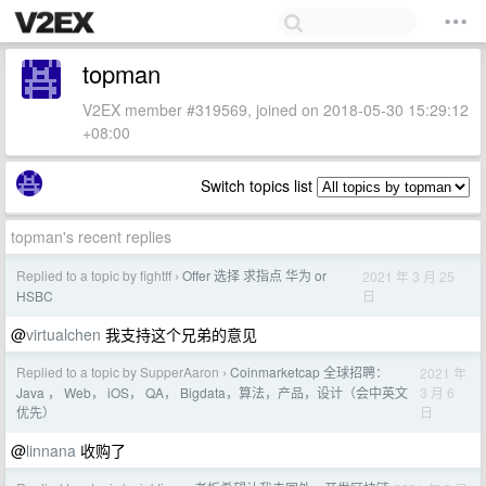
topman
V2EX member #319569, joined on 2018-05-30 15:29:12
+08:00
Switch topics list
topman's recent replies
Replied to a topic by fightff
Offer 选择 求指点 华为 or
2021 年 3 月 25
›
日
HSBC
@
virtualchen
我支持这个兄弟的意见
Replied to a topic by SupperAaron
Coinmarketcap 全球招聘：
2021 年
›
3 月 6
Java ， Web， iOS， QA， Bigdata，算法，产品，设计（会中英文
日
优先）
@
linnana
收购了