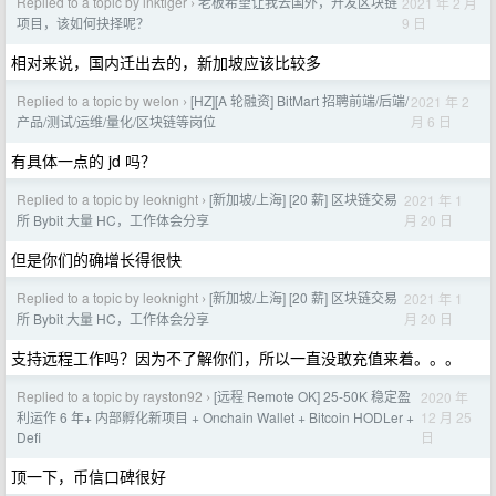
Replied to a topic by inktiger
老板希望让我去国外，开发区块链
2021 年 2 月
›
9 日
项目，该如何抉择呢？
相对来说，国内迁出去的，新加坡应该比较多
Replied to a topic by welon
[HZ][A 轮融资] BitMart 招聘前端/后端/
2021 年 2
›
月 6 日
产品/测试/运维/量化/区块链等岗位
有具体一点的 jd 吗？
Replied to a topic by leoknight
[新加坡/上海] [20 薪] 区块链交易
2021 年 1
›
月 20 日
所 Bybit 大量 HC，工作体会分享
但是你们的确增长得很快
Replied to a topic by leoknight
[新加坡/上海] [20 薪] 区块链交易
2021 年 1
›
月 20 日
所 Bybit 大量 HC，工作体会分享
支持远程工作吗？因为不了解你们，所以一直没敢充值来着。。。
Replied to a topic by rayston92
[远程 Remote OK] 25-50K 稳定盈
2020 年
›
12 月 25
利运作 6 年+ 内部孵化新项目 + Onchain Wallet + Bitcoin HODLer +
日
Defi
顶一下，币信口碑很好