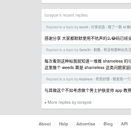
torayoe's recent replies
Replied to a topic by
svcvit
分享创造
做了一款 AI 
›
›
感谢分享 大家都默默使用不吭声的么😂码已经
Replied to a topic by
SeleiXi
剧集
有没有那种出名
›
›
每次看到这种帖我就知道一堆推 shameless 的
这里推个 weeds 算是 shameless 这类问
Replied to a topic by
kisshere
奇思妙想
我发现一个
›
›
与其做这个不如考虑做个男士护肤变帅 app 教
More replies by torayoe
»
About
·
Help
·
Advertise
·
Blog
·
API