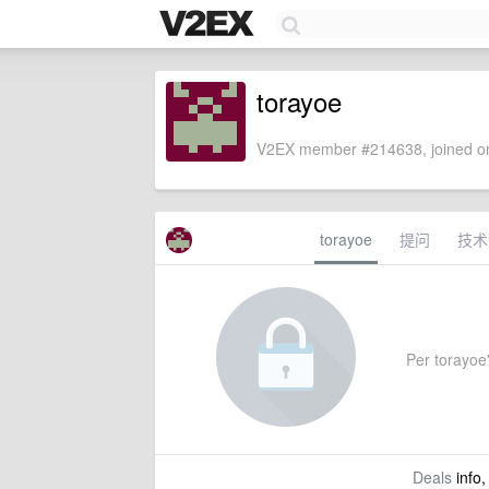
torayoe
V2EX member #214638, joined on
torayoe
提问
技术
Per torayoe'
Deals
info,