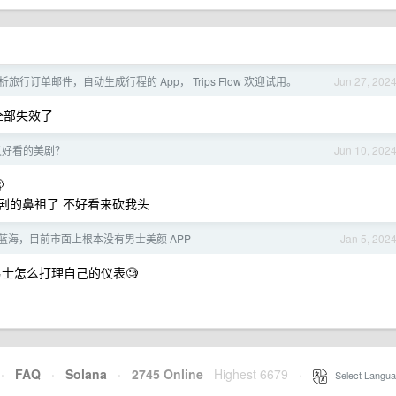
解析旅行订单邮件，自动生成行程的 App， Trips Flow 欢迎试用。
Jun 27, 202
全部失效了
又好看的美剧？
Jun 10, 202

题家庭剧的鼻祖了 不好看来砍我头
蓝海，目前市面上根本没有男士美颜 APP
Jan 5, 202
男士怎么打理自己的仪表🧐
·
FAQ
·
Solana
·
2745 Online
Highest 6679
·
Select Langua