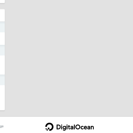
4
4
4
ge