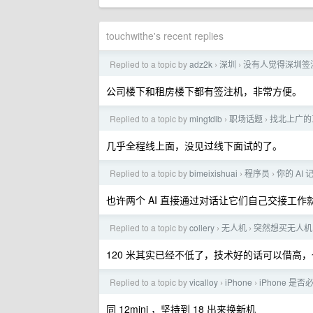
touchwithe's recent replies
Replied to a topic by
adz2k
深圳
没有人觉得深圳签
›
›
公司楼下和租房楼下都有签注机，非常方便。
Replied to a topic by
mingtdlb
职场话题
找北上广的
›
›
几乎全程线上面，没见过线下面试的了。
Replied to a topic by
bimeixishuai
程序员
你的 AI
›
›
也许两个 AI 直接通过对话让它们自己交接工作
Replied to a topic by
collery
无人机
突然想买无人机，
›
›
120 米其实已经不低了，技术好的话可以借高，也
Replied to a topic by
vicalloy
iPhone
iPhone 是否
›
›
同 12mini ，坚持到 18 出来换新机