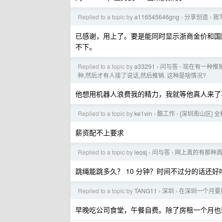
Replied to a topic by
a116545646gng
分享创造
我
›
›
已感谢，用上了。要是能同时显示浙商金价和国际金价
不下。
Replied to a topic by
a33291
问与答
现在有一种推
›
›
种,然后才有人接了说话,然后推销. 这种是啥情况?
他想用机器人浪费我的精力，我就等他真人来了
Replied to a topic by
ke1vin
酷工作
[深圳南山区] 全栈
›
›
薪资配不上要求
Replied to a topic by
leosj
问与答
网上真的有那种
›
›
跳绳能跳多久？ 10 分钟？时间不过分的话还
Replied to a topic by
TANG11
深圳
在深圳一个月要
›
›
早晚吃公司食堂，午餐自费。除了房租一个月也就