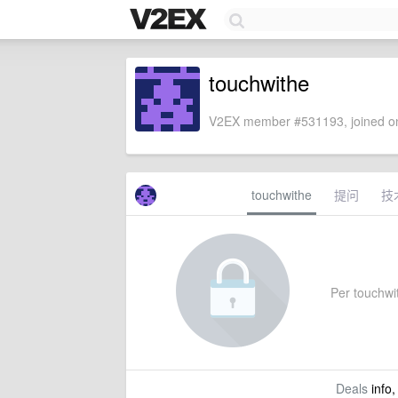
touchwithe
V2EX member #531193, joined on
touchwithe
提问
技
Per touchwit
Deals
info,