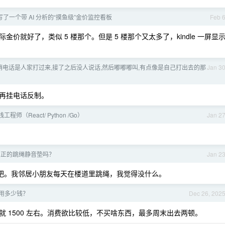
写了一个带 AI 分析的“摸鱼级”金价监控看板
Feb 
就好了，类似 5 楼那个。但是 5 楼那个又太多了，kindle 一屏显
销电话是人家打过来,接了之后没人说话,然后嘟嘟嘟叫,有点像是自己打出去的那
Jan 3
再挂电话反制。
工程师（React/ Python /Go）
Jan 2
真正的跳绳静音垫吗？
Jan 2
好吧。我邻居小朋友每天在楼道里跳绳，我觉得没什么。
用多少钱？
Dec 26, 202
 1500 左右。消费欲比较低，不买啥东西，最多周末出去两顿。