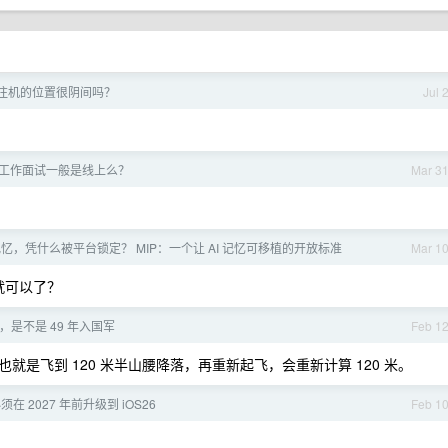
注机的位置很阴间吗？
Jul 
工作面试一般是线上么？
Mar 3
 记忆，凭什么被平台锁定？ MIP：一个让 AI 记忆可移植的开放标准
Mar 1
就可以了？
是不是 49 年入国军
Feb 1
就是飞到 120 米半山腰降落，再重新起飞，会重新计算 120 米。
必须在 2027 年前升级到 iOS26
Feb 1