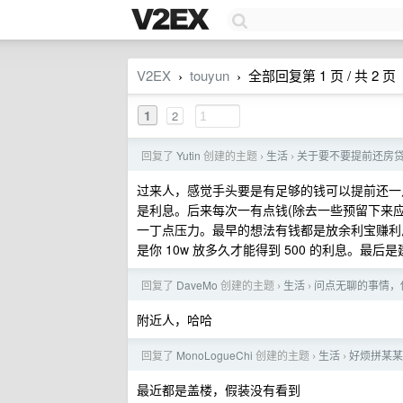
V2EX
touyun
全部回复第 1 页 / 共 2 页
›
›
1
2
回复了
Yutin
创建的主题
生活
关于要不要提前还房
›
›
过来人，感觉手头要是有足够的钱可以提前还一
是利息。后来每次一有点钱(除去一些预留下来
一丁点压力。最早的想法有钱都是放余利宝赚利息
是你 10w 放多久才能得到 500 的利息。
回复了
DaveMo
创建的主题
生活
问点无聊的事情，
›
›
附近人，哈哈
回复了
MonoLogueChi
创建的主题
生活
好烦拼某某
›
›
最近都是盖楼，假装没有看到