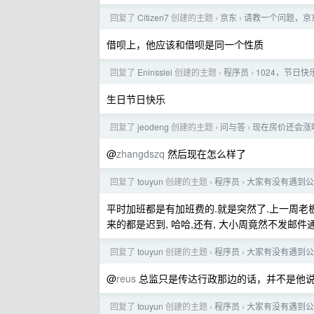
回复了
Citizen7
创建的主题
京东
请教一个问题，京
›
›
借呗上，他应该和借呗是同一个性质
回复了
Eninsslei
创建的主题
程序员
1024，节日快
›
›
生日节日快乐
回复了
jeodeng
创建的主题
问与答
现在房价还会涨
›
›
@
zhangdszq
然后现在怎么样了
回复了
touyun
创建的主题
程序员
大家有没有遇到公
›
›
平时加班都是有加班费的.就是突然了.上一周老
来的都是迟到, 哈哈,还有, 大小周竟然不发邮件
回复了
touyun
创建的主题
程序员
大家有没有遇到公
›
›
@
reus
总监只是传达行政那边的话，并不是他
回复了
touyun
创建的主题
程序员
大家有没有遇到公
›
›