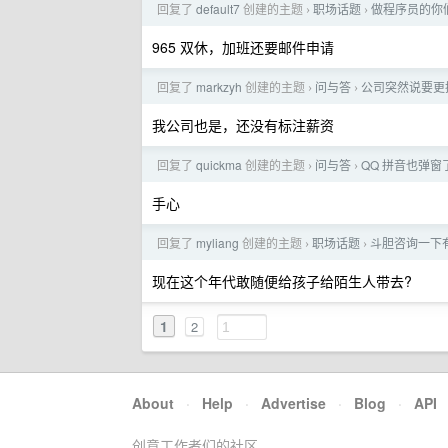
回复了
default7
创建的主题
职场话题
做程序员的你
›
›
965 双休，加班还要邮件申请
回复了
markzyh
创建的主题
问与答
公司突然说要更
›
›
我公司也是，还没有标注薪资
回复了
quickma
创建的主题
问与答
QQ 拼音也弹
›
›
手心
回复了
myliang
创建的主题
职场话题
斗胆咨询一下
›
›
现在这个年代敢随便给孩子给陌生人带去?
1
2
About
·
Help
·
Advertise
·
Blog
·
API
创意工作者们的社区