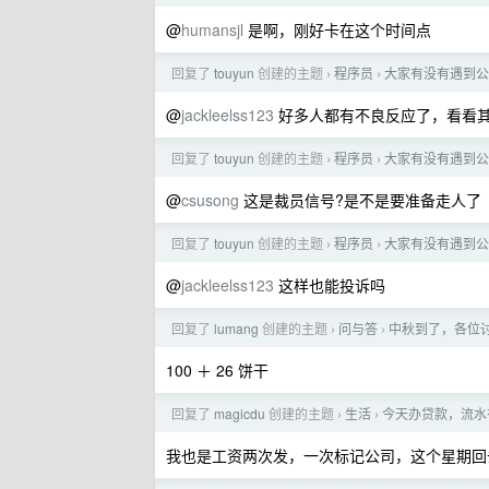
@
humansjl
是啊，刚好卡在这个时间点
回复了
touyun
创建的主题
程序员
大家有没有遇到公
›
›
@
jackleelss123
好多人都有不良反应了，看看其他
回复了
touyun
创建的主题
程序员
大家有没有遇到公
›
›
@
csusong
这是裁员信号?是不是要准备走人了
回复了
touyun
创建的主题
程序员
大家有没有遇到公
›
›
@
jackleelss123
这样也能投诉吗
回复了
lumang
创建的主题
问与答
中秋到了，各位
›
›
100 ＋ 26 饼干
回复了
magicdu
创建的主题
生活
今天办贷款，流水
›
›
我也是工资两次发，一次标记公司，这个星期回