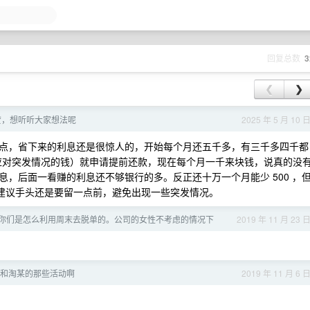
回复总数
3
❮
❯
贷，想听听大家想法呢
2025 年 5 月 10 
点，省下来的利息还是很惊人的，开始每个月还五千多，有三千多四千都
应对突发情况的钱）就申请提前还款，现在每个月一千来块钱，说真的没
，后面一看赚的利息还不够银行的多。反正还十万一个月能少 500 ，
最后是建议手头还是要留一点前，避免出现一些突发情况。
你们是怎么利用周末去脱单的。公司的女性不考虑的情况下
2019 年 11 月 23 
和淘某的那些活动啊
2019 年 11 月 6 