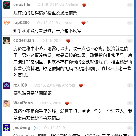
cnbattle
Oct 15, 2019 via Android
1
28
现在买的话得选好楼盘及发展前景
lbp0200
Oct 15, 2019 via Android
2
29
知乎从来没有看涨过，一点也不反常
coderluan
Oct 15, 2019
2
30
房价是稳中带降，刚需可以卖，跌一点也不心疼，投资就是傻
了。另外这事没啥妖，就是调控的结果，政策指向非常明显，房
产泡沫非常明显，也就不存在你想的全跌就该涨了。楼主还是再
多看点资料吧，缺乏依据的“思考”只是小聪明，真比不上老一辈
的直觉。
rcx100
Oct 15, 2019 via Android
1
31
感覺跌只是時間問題
WeaPoon
Oct 15, 2019
3
32
既然也不是你手里的钱，就算了吧，哈哈。作为一个江西人，我
是更喜欢长沙不喜欢南昌…
jeodeng
Oct 16, 2019
OP
33
@
coderluan
嗯嗯，确实是缺乏依据，也会持续关注房价这方面