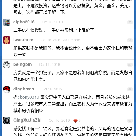
是上，不建议投资，这些钱可以分散投资，黄金，基金，美元，
股市，这些都可以了解一下。
alpha2016
Oct 16, 2019
55
二手房在慢慢跌，一手房被限制禁止降价了
iwasthere
Oct 16, 2019 via iPhone
56
如果这钱不是我赚的，我不会说什么，更不会因为这个钱和老爸
吵一架
beingbin
Oct 16, 2019
57
房贷就是一个狗链子，大家不是想着如何逃离挣脱，而是发愁自
己如何才能上套。
dinghmcn
Oct 16, 2019
58
@
ebony0319
事实是中国人口已经在减少，而且老龄化越来越
严重，很多城市人口净流出，而且农村人为什么要来城市遭罪为
城市房价背锅🐶
QingXuJiaZhi
Oct 16, 2019
9
59
感觉楼主有一个误区，养老肯定是要养老的，父母的钱还是父母
的钱，他们拿去好吃好喝花光光，做孩子的还是要毫无怨言给父