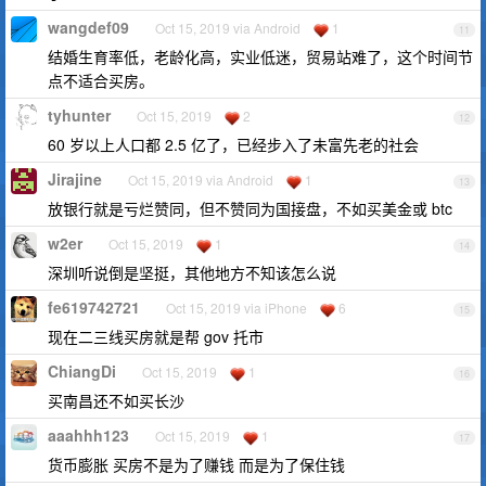
wangdef09
Oct 15, 2019 via Android
1
11
结婚生育率低，老龄化高，实业低迷，贸易站难了，这个时间节
点不适合买房。
tyhunter
Oct 15, 2019
2
12
60 岁以上人口都 2.5 亿了，已经步入了未富先老的社会
Jirajine
Oct 15, 2019 via Android
1
13
放银行就是亏烂赞同，但不赞同为国接盘，不如买美金或 btc
w2er
Oct 15, 2019
1
14
深圳听说倒是坚挺，其他地方不知该怎么说
fe619742721
Oct 15, 2019 via iPhone
6
15
现在二三线买房就是帮 gov 托市
ChiangDi
Oct 15, 2019
1
16
买南昌还不如买长沙
aaahhh123
Oct 15, 2019
1
17
货币膨胀 买房不是为了赚钱 而是为了保住钱