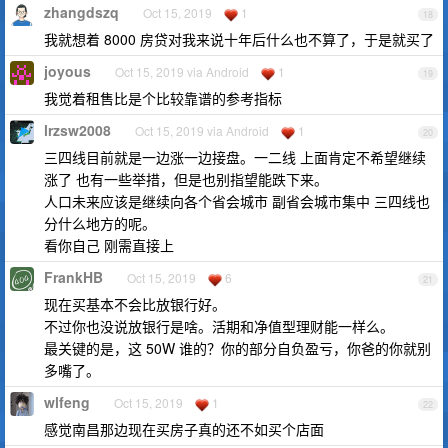
zhangdszq
Oct 15, 2019
1
18
我就想着 8000 房贷对我来说十年后什么也不算了，于是就买了
joyous
Oct 15, 2019 via Android
1
19
我觉着租售比是个比较靠谱的参考指标
lrzsw2008
Oct 15, 2019 via Android
1
20
三四线目前就是一边涨一边接盘。一二线 上面肯定不希望继续
涨了 也有一些举措，但是也别指望能跌下来。
人口未来应该是继续向各个省会城市 副省会城市集中 三四线也
分什么地方的呢。
看你自己 刚需直接上
FrankHB
Oct 15, 2019
6
21
现在买基本不会比放银行好。
不过你也没说放银行是啥。活期和净值型理财能一样么。
最关键的是，这 50W 谁的？你的部分自负盈亏，你爸的你就别
多嘴了。
wlfeng
Oct 15, 2019
1
22
感觉南昌那边现在买房子真的还不如买个店面