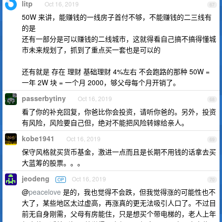
litp
Oct 16, 2019
67
50W 来讲，能赚钱的一线房子首付不够，不能赚钱的二三线有
的是
还有一部分是可以赚钱的二线城市，这就得看自己搞不搞得懂城
市未来规划了，抓到了重点买一套也是可以的
还有就是 存在 理财 基础理财 4%左右 不会跑路的那种 50W =
一年 2W 块 = 一个月 2000，够父母每个月开销了。
passerbytiny
Oct 16, 2019
68
看了你的补充回复，你爸比你会投资，请听你爸的。另外，投资
有风险，风险要自己但，绝对不能把风险转嫁给亲人。
kobe1941
Oct 16, 2019
69
保守风格就买货币基金，激进一点而且是长期不用钱的话拿去买
大蓝筹的股票。。。
jeodeng
Oct 16, 2019
OP
70
@
peacelove
是的，我也觉得不会跌，但我觉得涨的可能性也不
大了，某些地区太过虚高，再涨真的更无法吸引人口了。不过目
前无自身刚需，父母有房能住，只是想买个带电梯的，老人上年