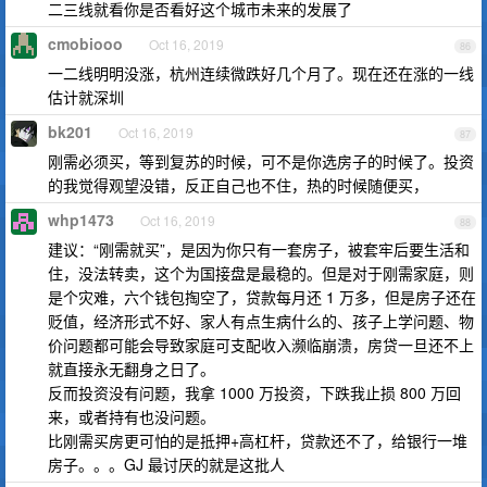
二三线就看你是否看好这个城市未来的发展了
cmobiooo
Oct 16, 2019
86
一二线明明没涨，杭州连续微跌好几个月了。现在还在涨的一线
估计就深圳
bk201
Oct 16, 2019
87
刚需必须买，等到复苏的时候，可不是你选房子的时候了。投资
的我觉得观望没错，反正自己也不住，热的时候随便买，
whp1473
Oct 16, 2019
88
建议：“刚需就买”，是因为你只有一套房子，被套牢后要生活和
住，没法转卖，这个为国接盘是最稳的。但是对于刚需家庭，则
是个灾难，六个钱包掏空了，贷款每月还 1 万多，但是房子还在
贬值，经济形式不好、家人有点生病什么的、孩子上学问题、物
价问题都可能会导致家庭可支配收入濒临崩溃，房贷一旦还不上
就直接永无翻身之日了。
反而投资没有问题，我拿 1000 万投资，下跌我止损 800 万回
来，或者持有也没问题。
比刚需买房更可怕的是抵押+高杠杆，贷款还不了，给银行一堆
房子。。。GJ 最讨厌的就是这批人