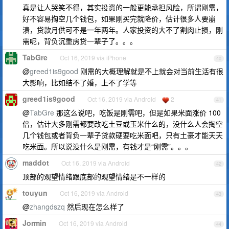
真是让人哭笑不得，其实投资的一般更能承担风险，所谓刚需，
好不容易掏空几个钱包，如果刚买完就降价，估计很多人要崩
溃，贷款月供可不是一年两年。人家投资的大不了割肉止损，刚
需呢，背负沉重房贷一辈子了。。。
TabGre
Oct 16, 2019 via iPhone
40
@
greed1is9good
刚需的大概理解就是不上就会对当前生活有很
大影响，比如结不了婚，上不了学等
greed1is9good
Oct 16, 2019 via Android
2
41
@
TabGre
那这么说吧，吃饭是刚需吧，但是如果米面涨价 100
倍，估计大多刚需都要改吃土豆或玉米什么的，没什么人会掏空
几个钱包或者背负一辈子贷款硬要吃米面吧，只有土豪才能天天
吃米面。所以说没什么是刚需，有钱才是“刚需”。。。
maddot
Oct 16, 2019 via Android
42
顶部的观望情绪跟底部的观望情绪是不一样的
touyun
Oct 16, 2019 via Android
43
@
zhangdszq
然后现在怎么样了
Jormin
Oct 16, 2019 via Android
44