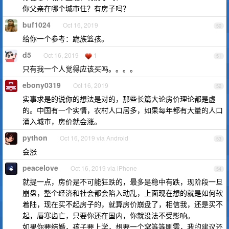
你父亲在哪个城市住？有房子吗？
buf1024
Oct 16, 2019
50
给你一个参考：跪族篮孩。
d5
Oct 16, 2019
1
51
只有我一个人觉得应该买吗。。。。
ebony0319
Oct 16, 2019
52
实事求是的说你的想法是对的，那些长篇大论房价理论都是虚
的。中国有一个实情，农村人口居多，如果每年都有大量的人口
涌入城市，房价就会涨。
python
Oct 16, 2019 via Android
53
会涨
peacelove
Oct 16, 2019 via iPhone
54
就提一点，房价是不可能狂跌的，最多是稳中有跌，现阶段一旦
崩盘，整个经济和社会都会陷入动乱，上面现在想的就是如何软
着陆，现在买不起房子的，就算房价崩盘了，相信我，还是买不
起，唇寒齿亡，只要你还在国内，你就没法不受影响。
如果你要结婚，孩子要上学，想要一个窝等等刚需，我的建议还