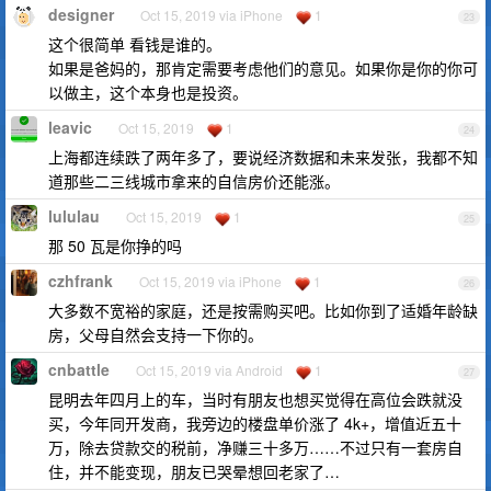
designer
Oct 15, 2019 via iPhone
1
23
这个很简单 看钱是谁的。
如果是爸妈的，那肯定需要考虑他们的意见。如果你是你的你可
以做主，这个本身也是投资。
leavic
Oct 15, 2019
1
24
上海都连续跌了两年多了，要说经济数据和未来发张，我都不知
道那些二三线城市拿来的自信房价还能涨。
lululau
Oct 15, 2019
1
25
那 50 瓦是你挣的吗
czhfrank
Oct 15, 2019 via iPhone
1
26
大多数不宽裕的家庭，还是按需购买吧。比如你到了适婚年龄缺
房，父母自然会支持一下你的。
cnbattle
Oct 15, 2019 via Android
1
27
昆明去年四月上的车，当时有朋友也想买觉得在高位会跌就没
买，今年同开发商，我旁边的楼盘单价涨了 4k+，增值近五十
万，除去贷款交的税前，净赚三十多万……不过只有一套房自
住，并不能变现，朋友已哭晕想回老家了…