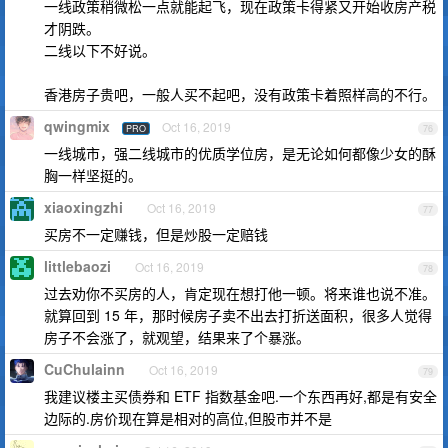
一线政策稍微松一点就能起飞，现在政策卡得紧又开始收房产税
才阴跌。
二线以下不好说。
香港房子贵吧，一般人买不起吧，没有政策卡着照样高的不行。
qwingmix
Oct 16, 2019
PRO
76
一线城市，强二线城市的优质学位房，是无论如何都像少女的酥
胸一样坚挺的。
xiaoxingzhi
Oct 16, 2019
77
买房不一定赚钱，但是炒股一定赔钱
littlebaozi
Oct 16, 2019
78
过去劝你不买房的人，肯定现在想打他一顿。将来谁也说不准。
就算回到 15 年，那时候房子卖不出去打折送面积，很多人觉得
房子不会涨了，就观望，结果来了个暴涨。
CuChulainn
Oct 16, 2019
79
我建议楼主买债券和 ETF 指数基金吧.一个东西再好,都是有安全
边际的.房价现在算是相对的高位,但股市并不是