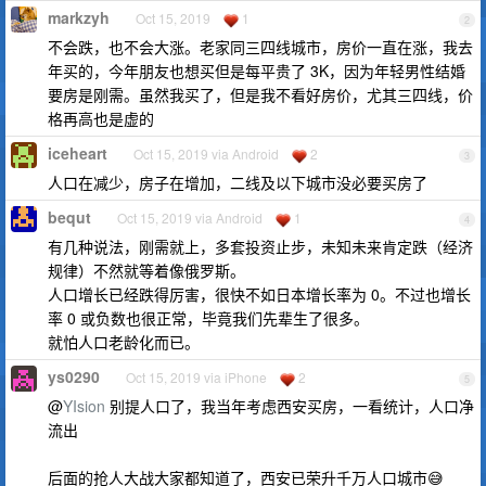
markzyh
Oct 15, 2019
1
2
不会跌，也不会大涨。老家同三四线城市，房价一直在涨，我去
年买的，今年朋友也想买但是每平贵了 3K，因为年轻男性结婚
要房是刚需。虽然我买了，但是我不看好房价，尤其三四线，价
格再高也是虚的
iceheart
Oct 15, 2019 via Android
2
3
人口在减少，房子在增加，二线及以下城市没必要买房了
bequt
Oct 15, 2019 via Android
1
4
有几种说法，刚需就上，多套投资止步，未知未来肯定跌（经济
规律）不然就等着像俄罗斯。
人口增长已经跌得厉害，很快不如日本增长率为 0。不过也增长
率 0 或负数也很正常，毕竟我们先辈生了很多。
就怕人口老龄化而已。
ys0290
Oct 15, 2019 via iPhone
2
5
@
YIsion
别提人口了，我当年考虑西安买房，一看统计，人口净
流出
后面的抢人大战大家都知道了，西安已荣升千万人口城市😅