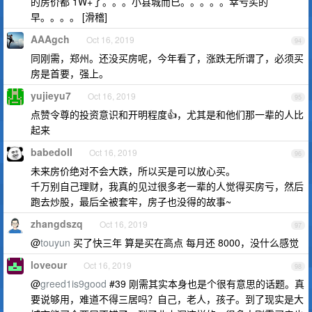
的房价都 1W+了。。。小县城而已。。。。。幸亏买的
早。。。。 [滑稽]
AAAgch
Oct 16, 2019
94
同刚需，郑州。还没买房呢，今年看了，涨跌无所谓了，必须买
房是首要，强上。
yujieyu7
Oct 16, 2019
95
点赞令尊的投资意识和开明程度👍，尤其是和他们那一辈的人比
起来
babedoll
Oct 16, 2019
96
未来房价绝对不会大跌，所以买是可以放心买。
千万别自己理财，我真的见过很多老一辈的人觉得买房亏，然后
跑去炒股，最后全被套牢，房子也没得的故事~
zhangdszq
Oct 16, 2019
97
@
touyun
买了快三年 算是买在高点 每月还 8000，没什么感觉
loveour
Oct 16, 2019
98
@
greed1is9good
#39 刚需其实本身也是个很有意思的话题。真
要说够用，难道不得三居吗？自己，老人，孩子。到了现实是大