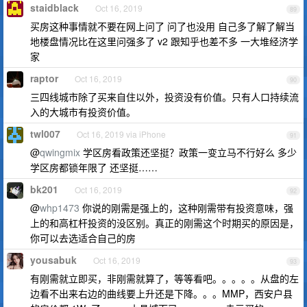
staidblack
Oct 16, 2019
89
买房这种事情就不要在网上问了 问了也没用 自己多了解了解当
地楼盘情况比在这里问强多了 v2 跟知乎也差不多 一大堆经济学
家
raptor
Oct 16, 2019
90
三四线城市除了买来自住以外，投资没有价值。只有人口持续流
入的大城市有投资价值。
twl007
Oct 16, 2019 via iPhone
91
@
qwingmix
学区房看政策还坚挺？政策一变立马不行好么 多少
学区房都锁年限了 还坚挺……
bk201
Oct 16, 2019
92
@
whp1473
你说的刚需是强上的，这种刚需带有投资意味，强
上的和高杠杆投资的没区别。真正的刚需这个时期买的原因是，
你可以去选适合自己的房
yousabuk
Oct 16, 2019
93
有刚需就立即买，非刚需就算了，等等看吧。。。。。从盘的左
边看不出来右边的曲线要上升还是下降。。。MMP，西安户县