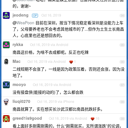
的，谢谢~
jeodeng
Oct 16, 2019
OP
34
@
WeaPoon
目前在深圳，按当下情况稳定看深圳是没能力上车
了，父母要养老也不会考虑其他城市的了...但作为土生土长南昌
人，心底里也还是想回去的。
rykka
Oct 16, 2019 via Android
35
南昌这价格，为啥不去成都呢。反正也吃辣
Mac
Oct 16, 2019 via Android
1
36
二线短期不会涨了，一线是因为政策压着，否则还会涨，因为没
地了。
mooyo
Oct 16, 2019 via Android
37
没有接盘侠(能接的动的)了，怎么都会跌
liuqi0270
Oct 16, 2019 via iPhone
38
南昌就算了。实在想买长沙武汉都比南昌抗跌好多。
greed1is9good
Oct 16, 2019 via Android
16
39
看上面好多刚需刚需的，什么“刚需就买，无所谓涨跌”的论调，