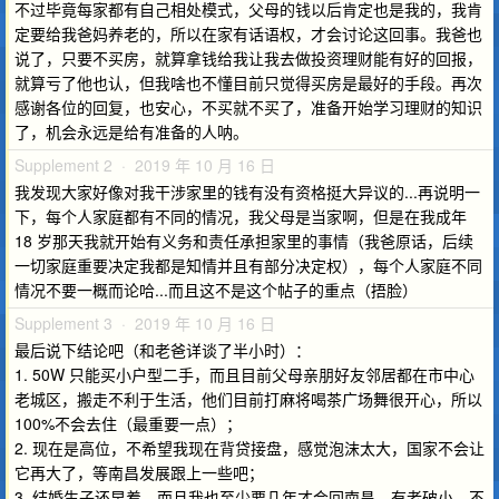
不过毕竟每家都有自己相处模式，父母的钱以后肯定也是我的，我肯
定要给我爸妈养老的，所以在家有话语权，才会讨论这回事。我爸也
说了，只要不买房，就算拿钱给我让我去做投资理财能有好的回报，
就算亏了他也认，但我啥也不懂目前只觉得买房是最好的手段。再次
感谢各位的回复，也安心，不买就不买了，准备开始学习理财的知识
了，机会永远是给有准备的人呐。
Supplement 2 · 2019 年 10 月 16 日
我发现大家好像对我干涉家里的钱有没有资格挺大异议的...再说明一
下，每个人家庭都有不同的情况，我父母是当家啊，但是在我成年
18 岁那天我就开始有义务和责任承担家里的事情（我爸原话，后续
一切家庭重要决定我都是知情并且有部分决定权），每个人家庭不同
情况不要一概而论哈...而且这不是这个帖子的重点（捂脸）
Supplement 3 · 2019 年 10 月 16 日
最后说下结论吧（和老爸详谈了半小时）：
1. 50W 只能买小户型二手，而且目前父母亲朋好友邻居都在市中心
老城区，搬走不利于生活，他们目前打麻将喝茶广场舞很开心，所以
100%不会去住（最重要一点）；
2. 现在是高位，不希望我现在背贷接盘，感觉泡沫太大，国家不会让
它再大了，等南昌发展跟上一些吧；
3. 结婚生子还早着，而且我也至少要几年才会回南昌，有老破小，不