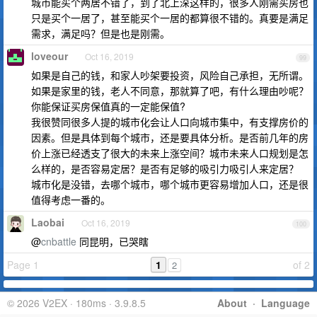
城市能买个两居不错了，到了北上深这样的，很多人刚需买房也
只是买个一居了，甚至能买个一居的都算很不错的。真要是满足
需求，满足吗？但是也是刚需。
loveour
Oct 16, 2019
99
如果是自己的钱，和家人吵架要投资，风险自己承担，无所谓。
如果是家里的钱，老人不同意，那就算了吧，有什么理由吵呢？
你能保证买房保值真的一定能保值?
我很赞同很多人提的城市化会让人口向城市集中，有支撑房价的
因素。但是具体到每个城市，还是要具体分析。是否前几年的房
价上涨已经透支了很大的未来上涨空间？城市未来人口规划是怎
么样的，是否容易定居？是否有足够的吸引力吸引人来定居？
城市化是没错，去哪个城市，哪个城市更容易增加人口，还是很
值得考虑一番的。
Laobai
Oct 16, 2019
100
@
cnbattle
同昆明，已哭瞎
Page 1
1
of 2
2
© 2026 V2EX · 180ms · 3.9.8.5
About
·
Language