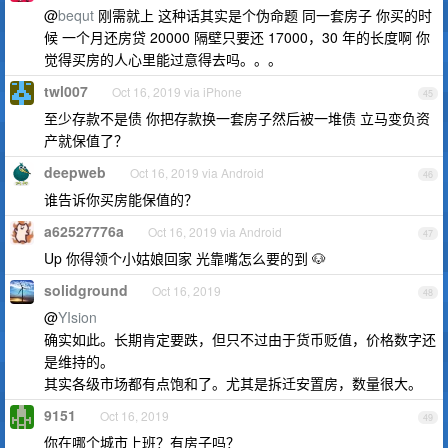
@
bequt
刚需就上 这种话其实是个伪命题 同一套房子 你买的时
候 一个月还房贷 20000 隔壁只要还 17000，30 年的长度啊 你
觉得买房的人心里能过意得去吗。。。
twl007
Oct 16, 2019 via iPhone
45
至少存款不是债 你把存款换一套房子然后被一堆债 立马变负资
产就保值了？
deepweb
Oct 16, 2019 via Android
46
谁告诉你买房能保值的？
a62527776a
Oct 16, 2019 via Android
47
Up 你得领个小姑娘回家 光靠嘴怎么要的到 🐶
solidground
Oct 16, 2019
48
@
YIsion
确实如此。长期肯定要跌，但只不过由于货币贬值，价格数字还
是维持的。
其实各级市场都有点饱和了。尤其是拆迁安置房，数量很大。
9151
Oct 16, 2019
49
你在哪个城市上班？有房子吗？