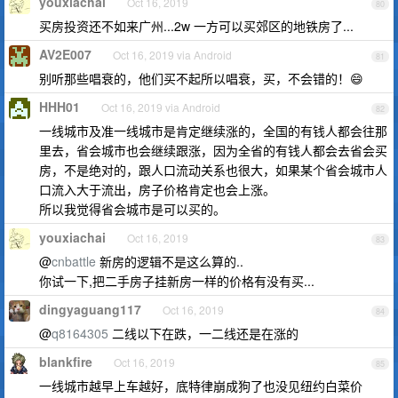
youxiachai
Oct 16, 2019
80
买房投资还不如来广州...2w 一方可以买郊区的地铁房了...
AV2E007
Oct 16, 2019 via Android
81
别听那些唱衰的，他们买不起所以唱衰，买，不会错的！😄
HHH01
Oct 16, 2019 via Android
82
一线城市及准一线城市是肯定继续涨的，全国的有钱人都会往那
里去，省会城市也会继续跟涨，因为全省的有钱人都会去省会买
房，不是绝对的，跟人口流动关系也很大，如果某个省会城市人
口流入大于流出，房子价格肯定也会上涨。
所以我觉得省会城市是可以买的。
youxiachai
Oct 16, 2019
83
@
cnbattle
新房的逻辑不是这么算的..
你试一下,把二手房子挂新房一样的价格有没有买...
dingyaguang117
Oct 16, 2019
84
@
q8164305
二线以下在跌，一二线还是在涨的
blankfire
Oct 16, 2019
85
一线城市越早上车越好，底特律崩成狗了也没见纽约白菜价