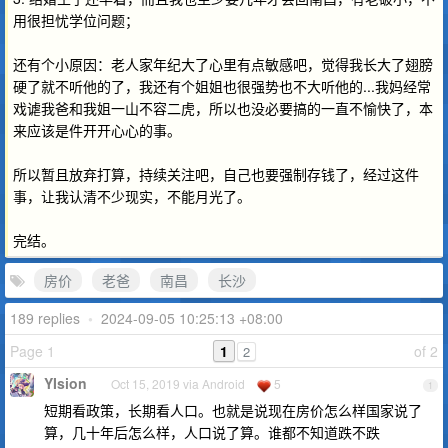
用很担忧学位问题；
还有个小原因：老人家年纪大了心里有点敏感吧，觉得我长大了翅膀
硬了就不听他的了，我还有个姐姐也很强势也不大听他的...我妈经常
戏谑我爸和我姐一山不容二虎，所以也没必要搞的一直不愉快了，本
来应该是件开开心心的事。
所以暂且放弃打算，持续关注吧，自己也要强制存钱了，经过这件
事，让我认清不少现实，不能月光了。
完结。
房价
老爸
南昌
长沙
189 replies
•
2024-09-05 10:25:13 +08:00
Page 1
1
of 2
2
YIsion
Oct 15, 2019 via Android
5
1
短期看政策，长期看人口。也就是说现在房价怎么样国家说了
算，几十年后怎么样，人口说了算。谁都不知道跌不跌