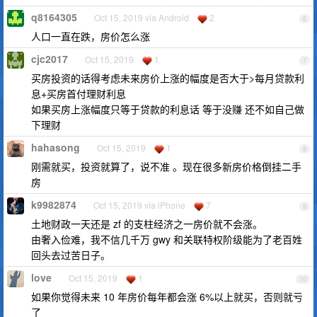
q8164305
Oct 15, 2019 via Android
2
6
人口一直在跌，房价怎么涨
cjc2017
Oct 15, 2019
1
7
买房投资的话得考虑未来房价上涨的幅度是否大于>每月贷款利
息+买房首付理财利息
如果买房上涨幅度只等于贷款的利息话 等于没赚 还不如自己做
下理财
hahasong
Oct 15, 2019
1
8
刚需就买，投资就算了，说不准 。现在很多新房价格倒挂二手
房
k9982874
Oct 15, 2019 via iPhone
7
9
土地财政一天还是 zf 的支柱经济之一房价就不会涨。
由奢入俭难，我不信几千万 gwy 和关联特权阶级能为了老百姓
回头去过苦日子。
love
Oct 15, 2019
1
10
如果你觉得未来 10 年房价每年都会涨 6%以上就买，否则就亏
了