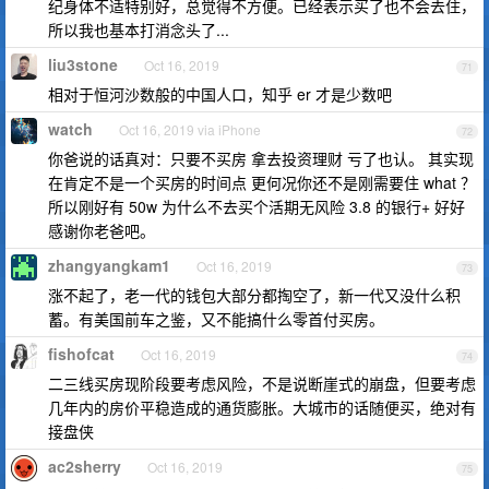
纪身体不适特别好，总觉得不方便。已经表示买了也不会去住，
所以我也基本打消念头了...
liu3stone
Oct 16, 2019
71
相对于恒河沙数般的中国人口，知乎 er 才是少数吧
watch
Oct 16, 2019 via iPhone
72
你爸说的话真对：只要不买房 拿去投资理财 亏了也认。 其实现
在肯定不是一个买房的时间点 更何况你还不是刚需要住 what ？
所以刚好有 50w 为什么不去买个活期无风险 3.8 的银行+ 好好
感谢你老爸吧。
zhangyangkam1
Oct 16, 2019
73
涨不起了，老一代的钱包大部分都掏空了，新一代又没什么积
蓄。有美国前车之鉴，又不能搞什么零首付买房。
fishofcat
Oct 16, 2019
74
二三线买房现阶段要考虑风险，不是说断崖式的崩盘，但要考虑
几年内的房价平稳造成的通货膨胀。大城市的话随便买，绝对有
接盘侠
ac2sherry
Oct 16, 2019
75