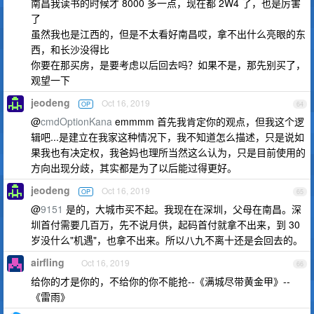
南昌我读书的时候才 8000 多一点，现在都 2W4 了，也是厉害
了
虽然我也是江西的，但是不太看好南昌哎，拿不出什么亮眼的东
西，和长沙没得比
你要在那买房，是要考虑以后回去吗？如果不是，那先别买了，
观望一下
jeodeng
Oct 16, 2019
OP
64
@
cmdOptionKana
emmmm 首先我肯定你的观点，但我这个逻
辑吧...是建立在我家这种情况下，我不知道怎么描述，只是说如
果我也有决定权，我爸妈也理所当然这么认为，只是目前使用的
方向出现分歧，其实都是为了以后能过得更好。
jeodeng
Oct 16, 2019
OP
65
@
9151
是的，大城市买不起。我现在在深圳，父母在南昌。深
圳首付需要几百万，先不说月供，起码首付就拿不出来，到 30
岁没什么"机遇"，也拿不出来。所以八九不离十还是会回去的。
airfling
Oct 16, 2019
66
给你的才是你的，不给你的你不能抢--《满城尽带黄金甲》--
《雷雨》