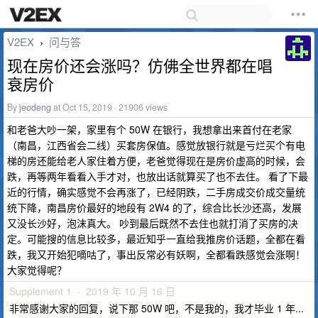
V2EX
问与答
›
现在房价还会涨吗？仿佛全世界都在唱
衰房价
By
jeodeng
at Oct 15, 2019 · 21906 views
和老爸大吵一架，家里有个 50W 在银行，我想拿出来首付在老家
（南昌，江西省会二线）买套房保值。感觉放银行就是亏烂买个有电
梯的房还能给老人家住着方便，老爸觉得现在是房价虚高的时候，会
跌，再等两年看看入手才对，也放出话就算买了也不去住。 看了下最
近的行情，确实感觉不会再涨了，已经阴跌，二手房成交价成交量统
统下降，南昌房价最好的地段有 2W4 的了，综合比长沙还高，发展
又没长沙好，泡沫真大。 吵到最后既然不去住也就打消了买房的决
定。可能搜的信息比较多，最近知乎一直给我推房价话题，全都在看
跌，我又开始犯嘀咕了，事出反常必有妖啊，全都看跌感觉会涨啊！
大家觉得呢？
Supplement 1 · 2019 年 10 月 16 日
非常感谢大家的回复，说下那 50W 吧，不是我的，我才毕业 1 年...