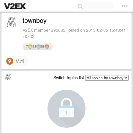
townboy
V2EX member #95885, joined on 2015-02-05 15:43:41
+08:00
7
33
58
杭州
Switch topics list