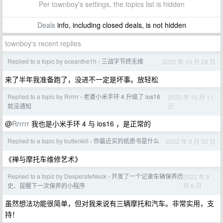
Per townboy's settings, the topics list is hidden
Deals
info, including closed deals, is not hidden
townboy's recent replies
Replied to a topic by oceanthe1h
三战字节终无缘
2022 年 10 月 28 日
›
来了半年我准备跑了，没进不一定是坏事。放轻松
Replied to a topic by Rrrrrr
老婆小米手环 4 升级了 ios16
2022 年 10 月 11
›
日
就没通知
@
Rrrrrr
我也是小米手环 4 与 ios16 ，是正常的
Replied to a topic by buttenkill
你最近买的纸质书是什么
2022 年 9 月 30 日
›
《禅与摩托车维修艺术》
Replied to a topic by DesperateNeck
开发了一个记录车辆保养历
2022 年 9
›
月 8 日
史、提醒下一次保养的小程序
虽然想法功能很简单，但对我来说有三辆摩托和汽车。非常实用，支
持！