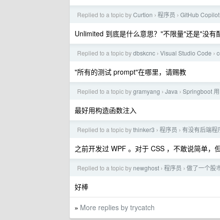
Replied to a topic by
Curtion
程序员
GitHub Co
›
›
Unlimited 到底是什么意思？"不限量"还是"没
Replied to a topic by
dbskcnc
Visual Studio Code
›
›
"所有的测试 prompt"在哪里，请赐教
Replied to a topic by
gramyang
Java
Springboot 
›
›
最好用构造函数注入
Replied to a topic by
thinker3
程序员
有没有后端程序
›
›
之前开发过 WPF 。对于 CSS ，不敢说简单
Replied to a topic by
newghost
程序员
做了一个股市牛
›
›
好棒
More replies by trycatch
»