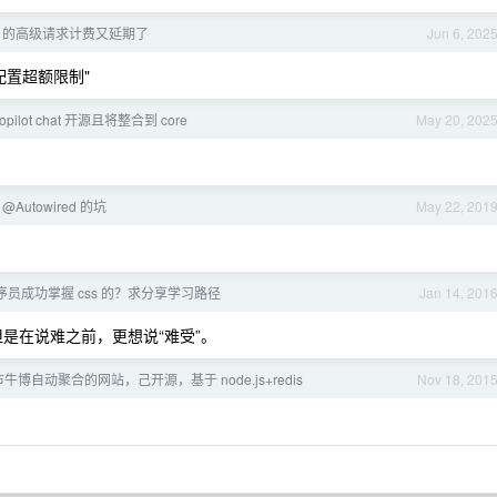
pilot 的高级请求计费又延期了
Jun 6, 202
有配置超额限制"
copilot chat 开源且将整合到 core
May 20, 202
用 @Autowired 的坑
May 22, 201
员成功掌握 css 的？求分享学习路径
Jan 14, 201
，但是在说难之前，更想说“难受”。
博自动聚合的网站，己开源，基于 node.js+redis
Nov 18, 201