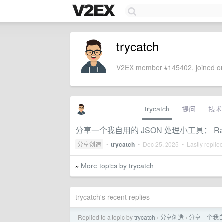
trycatch
V2EX member #145402, joined on
trycatch
提问
技术
分享一个我自用的 JSON 处理小工具： Rabb
分享创造
•
trycatch
•
Dec 25, 2025
• Lastly replie
More topics by trycatch
»
trycatch's recent replies
Replied to a topic by
trycatch
分享创造
分享一个我自用
›
›