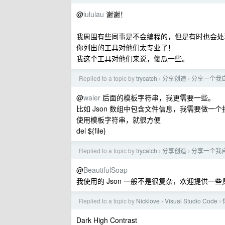
@
lululau
谢谢！
我周围有些同事是不会编程的，但是有时也会处理 
你列出的工具对他们太专业了！
我这个工具对他们来说，傻瓜一些。
Replied to a topic by
trycatch
分享创造
分享一个我自用
›
›
@
waler
后面的模板字符串，我更需要一些。
比如 Json 数组中包含文件信息，我需要做一
使用模板字符串，就很方便
del ${file}
Replied to a topic by
trycatch
分享创造
分享一个我自用
›
›
@
BeautifulSoap
我使用的 Json 一般不是很复杂，欢迎提供一
Replied to a topic by
Nicklove
Visual Studio Code
›
›
Dark High Contrast