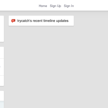
Home
Sign Up
Sign In
trycatch's recent timeline updates
5