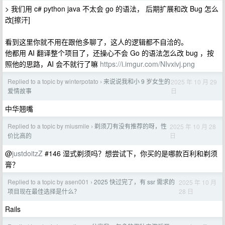
> 我们用 c# python java 不太会 go 的语法， 后期扩展和改 Bug 怎么
改[擦汗]
看到这里你就不用在跟他多聊了，这人的逻辑都不自洽的。
他都用 AI 翻译整个项目了，还操心不会 Go 的语法怎么改 bug ，按
照他的思路，AI 会不就行了嘛
https://i.imgur.com/NIvxivj.png
Replied to a topic by winterpotato
来说说我和小 9 岁女生的
2025 年 10 月 29
›
日
爱情故事
中华翘嘴
Replied to a topic by miusmile
剃须刀有没有推荐的呀，性
2025 年 10 月 28
›
日
价比高的
@
justdoitzZ
#146 湿式剃须吗？想尝试下，你买的是哪款百利和剃须
膏？
Replied to a topic by asen001
2025 快过完了，有 ssr 需求的
2025 年 10 月
›
28 日
项目现在最佳选择是什么？
Rails