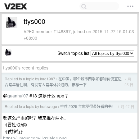
ttys000
V2EX member #148897, joined on 2015-11-27 15:01:03
+08:00
Switch topics list
ttys000's recent replies
Replied to a topic by lord1987
在中国，哪个城市四季如春物价便宜适
7 月
›
25 日
合常年居住啊，有没有人常年体验过的，推荐一下
@
guanhui07
#13 这是什么 app ？
Replied to a topic by herewego
推荐 2025 年你觉得最好看的书!
1 月 27 日
›
都这么严肃的吗？我来推荐两本：
《冒姓琅琊》
《弑神行》
https://i.imgur.com/Ug1iMq4.png