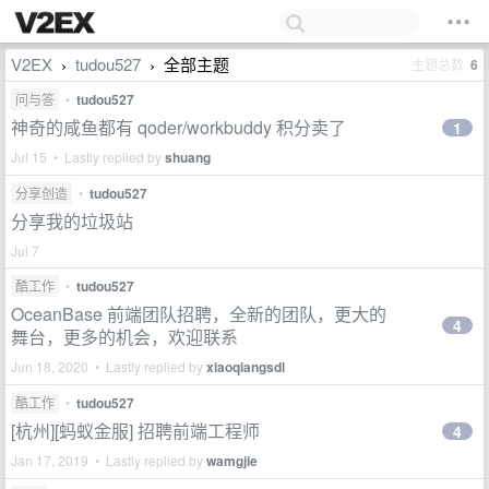
V2EX
tudou527
全部主题
主题总数
6
›
›
问与答
•
tudou527
神奇的咸鱼都有 qoder/workbuddy 积分卖了
1
Jul 15 • Lastly replied by
shuang
分享创造
•
tudou527
分享我的垃圾站
Jul 7
酷工作
•
tudou527
OceanBase 前端团队招聘，全新的团队，更大的
4
舞台，更多的机会，欢迎联系
Jun 18, 2020 • Lastly replied by
xiaoqiangsdl
酷工作
•
tudou527
[杭州][蚂蚁金服] 招聘前端工程师
4
Jan 17, 2019 • Lastly replied by
wamgjie