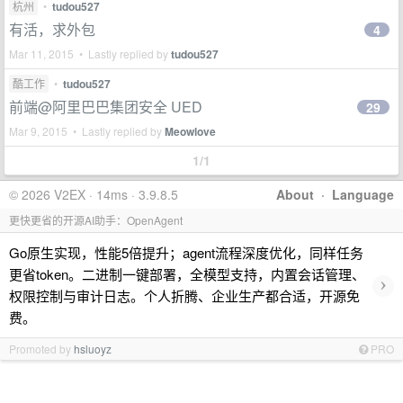
杭州
•
tudou527
有活，求外包
4
Mar 11, 2015 • Lastly replied by
tudou527
酷工作
•
tudou527
前端@阿里巴巴集团安全 UED
29
Mar 9, 2015 • Lastly replied by
Meowlove
1/1
© 2026 V2EX · 14ms · 3.9.8.5
About
·
Language
更快更省的开源AI助手：OpenAgent
Go原生实现，性能5倍提升；agent流程深度优化，同样任务
更省token。二进制一键部署，全模型支持，内置会话管理、
›
权限控制与审计日志。个人折腾、企业生产都合适，开源免
费。
Promoted by
hsluoyz
PRO