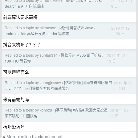
Replied to a topic by cr185
杭州字节跳动 Lark 团队，急招
2020 年 1 月
›
8 日
Search & AI 方向前后端
前端算法要求高吗
Replied to a topic by allencode
[杭州] 抖音杭州 Java 、
2019 年 12
›
月 20 日
android、ios 高级开发与 leader 等你来
抖音来杭州了？？？
Replied to a topic by sunfan314
微软苏州 M365 部门扩招，
2019 年 12 月
›
13 日
100+HC 等着你
可以远程面么
Replied to a topic by zhangjessey
[杭州][阿里]考虑来杭州阿里的
2019 年 12
›
月 6 日
Java 同学，我们提供全方位的面试服务
米有前端的吗
Replied to a topic by xohozu
[字节跳动] #内推# 欢迎大家投递
2019 年 3 月
›
17 日
字节跳动 EE 团队🐤
杭州没坑吗
More replies by xiaoqiangsdl
»