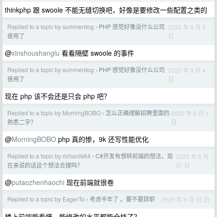
thinkphp 跟 swoole 不能无缝切换吧，好像是要修改一些配置之类的
Replied to a topic by summerdog
PHP 感觉好像没什么公司
2020 年 9 月 5
›
日
使用了
@
xinshoushanglu
看看隔壁 swoole 的事件
Replied to a topic by summerdog
PHP 感觉好像没什么公司
2020 年 9 月 4
›
日
使用了
现在 php 该不会还是只会 php 吧？
Replied to a topic by MorningBOBO
怎么正确理解招聘里面的
2020 年 9 月 1
›
日
熟悉二字？
@
MorningBOBO
php 真的惨，9k 还写性能优化
Replied to a topic by richards64
C#开发有想转前端的想法，现
2020 年 8 月
›
31 日
在来说的话这个想法合理吗？
@
putaozhenhaochi
现在前端就很卷
Replied to a topic by EagerTo
考虑半年了 。要不要辞职
2020 年 6 月 10 日
›
楼上前端能看懂，能修改的水平都能全栈了？