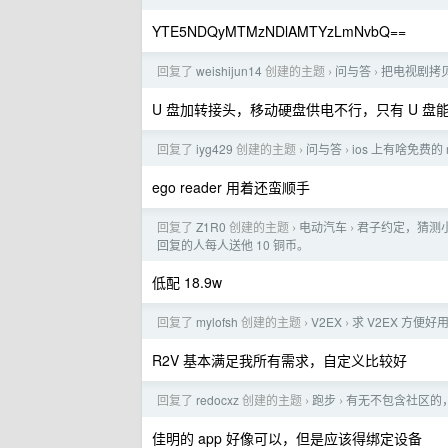
YTE5NDQyMTMzNDlAMTYzLmNvbQ==
回复了
weishijun14
创建的主题
问与答
把电视剧拷贝
›
›
U 盘加转接头，移动硬盘供电不行，只有 U 盘能播放
回复了
iyg429
创建的主题
问与答
ios 上有啥免费的 
›
›
ego reader 用着还蛮顺手
回复了
Z1R0
创建的主题
电动汽车
君子约定，猜测小
›
›
回复的人每人送他 10 铜币。
低配 18.9w
回复了
mylofsh
创建的主题
V2EX
求 V2EX 方便好用
›
›
R2V 基本满足我所有需求，自定义比较好
回复了
redocxz
创建的主题
跑步
有无不包含社区的
›
›
佳明的 app 好像可以，但是应该得绑定设备