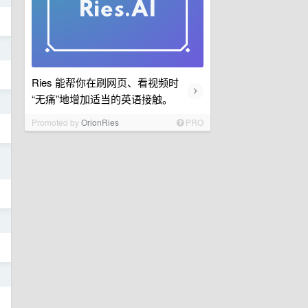
日
Ries 能帮你在刷网页、看视频时
›
“无痛”地增加适当的英语接触。
日
Promoted by
OrionRies
PRO
日
日
日