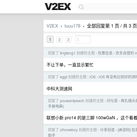
V2EX
tuuu178
全部回复第 1 页 / 共 3 页
›
›
1
2
3
回复了
tingfeng1
创建的主题
优惠信息
京东自营的 
›
›
不让下单，一直显示繁忙
回复了
eggt
创建的主题
iOS
iOS 有没有比较好的测时
›
›
中科大测速网
回复了
youwantpeach
创建的主题
问与答
两孔插头的
›
›
手被电麻)
联想小新 pro14 的是三脚 100wGaN ，
回复了
clhcowboy
创建的主题
分享创造
[🎁送码] 
›
›
助手