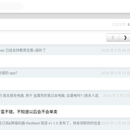
回复总数
5
❮
❯
mac 已经支持教育优惠+国补了
2025 年 2 月 28 
速的 app？
2024 年 5 月 13 
 氮化镓充电器, 用于 金属壳的笔记本电脑, 会漏电吗? (很多人说,
2024 年 5 月 2 
这个看着蛮不错，不知道以后会不会单卖
信息订阅&降噪利器-Redfeed 锐读 v1.1.0 发布了，快来领取你的信息
2024 年 3 月 28 