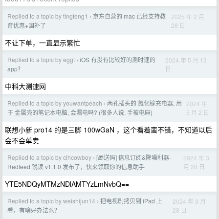
Replied to a topic by tingfeng1
京东自营的 mac 已经支持教
2025 年 2 月
›
28 日
育优惠+国补了
不让下单，一直显示繁忙
Replied to a topic by eggt
iOS 有没有比较好的测时速的
2024 年 5 月 13
›
日
app？
中科大测速网
Replied to a topic by youwantpeach
两孔插头的 氮化镓充电器, 用
2024 年
›
5 月 2 日
于 金属壳的笔记本电脑, 会漏电吗? (很多人说, 手被电麻)
联想小新 pro14 的是三脚 100wGaN ，这个看着蛮不错，不知道以后
会不会单卖
Replied to a topic by clhcowboy
[🎁送码] 信息订阅&降噪利器-
2024 年 3
›
月 28 日
Redfeed 锐读 v1.1.0 发布了，快来领取你的信息助手
YTE5NDQyMTMzNDlAMTYzLmNvbQ==
Replied to a topic by weishijun14
把电视剧拷贝到 iPad 上
2024 年 3 月
›
28 日
看，有啥好办法么？