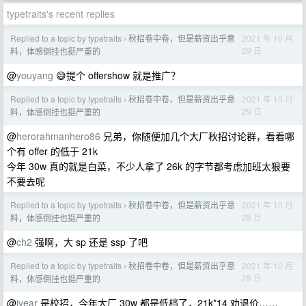
typetraits's recent replies
Replied to a topic by typetraits
秋招卷中卷，但是薪资出乎意
2021 年 10 月
›
29 日
料，体感倒挂也挺严重的
@
youyang
😅提个 offershow 就是推广？
Replied to a topic by typetraits
秋招卷中卷，但是薪资出乎意
2021 年 10 月
›
29 日
料，体感倒挂也挺严重的
@
herorahmanhero86
兄弟，你随便加几个大厂秋招讨论群，看看哪
个有 offer 的低于 21k
今年 30w 真的就是白菜，不少人拿了 26k 的字节都考虑加班太狠要
不要去呢
Replied to a topic by typetraits
秋招卷中卷，但是薪资出乎意
2021 年 10 月
›
28 日
料，体感倒挂也挺严重的
@
ch2
强啊，大 sp 还是 ssp 了吧
Replied to a topic by typetraits
秋招卷中卷，但是薪资出乎意
2021 年 10 月
›
28 日
料，体感倒挂也挺严重的
@
iyear
是校招，今年大厂 30w 都是低档了，21k*14 劝退价……