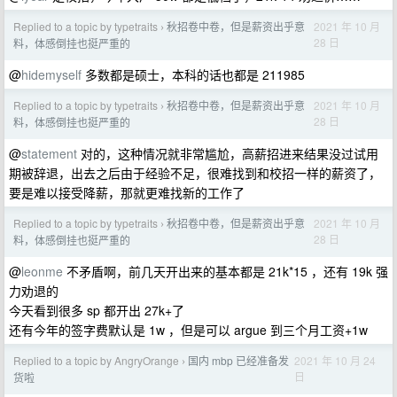
Replied to a topic by typetraits
秋招卷中卷，但是薪资出乎意
2021 年 10 月
›
28 日
料，体感倒挂也挺严重的
@
hidemyself
多数都是硕士，本科的话也都是 211985
Replied to a topic by typetraits
秋招卷中卷，但是薪资出乎意
2021 年 10 月
›
28 日
料，体感倒挂也挺严重的
@
statement
对的，这种情况就非常尴尬，高薪招进来结果没过试用
期被辞退，出去之后由于经验不足，很难找到和校招一样的薪资了，
要是难以接受降薪，那就更难找新的工作了
Replied to a topic by typetraits
秋招卷中卷，但是薪资出乎意
2021 年 10 月
›
28 日
料，体感倒挂也挺严重的
@
leonme
不矛盾啊，前几天开出来的基本都是 21k*15 ，还有 19k 强
力劝退的
今天看到很多 sp 都开出 27k+了
还有今年的签字费默认是 1w ，但是可以 argue 到三个月工资+1w
Replied to a topic by AngryOrange
国内 mbp 已经准备发
2021 年 10 月 24
›
日
货啦