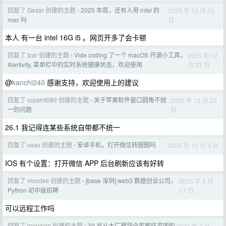
回复了 Gesar 创建的主题
2025 年底，还有人用 intel 的
2025 年 12 月 24
›
日
mac 吗
本人 有一台 intel 16G i5 。网页开多了会卡顿
回复了 tzar 创建的主题
Vide coding 了一个 macOS 开源小工具，
2025 年 12
›
月 23 日
Alertivity, 菜单栏中的实时系统健康状态，欢迎使用
@
kanchi240
感谢支持，欢迎使用上的建议
回复了 ccpshit080 创建的主题
关于苹果软件窗口圆角不统
2025 年 12 月 22
›
日
一的问题
26.1 我记得连某些系统自带都不统一
回复了 usax 创建的主题
安卓手机，打开微信转圈圈吗
2025 年 10 月 9 日
›
IOS 有个设置：打开微信 APP 后台刷新应该有好转
回复了 mcodes 创建的主题
[base 深圳] web3 数据创业公司，
2023 年 8 月
›
11 日
Python 初中级招聘
可以远程工作吗
回复了 leeolsen 创建的主题
30 岁从大厂裸辞全家搬往英国的
2023 年 7 月