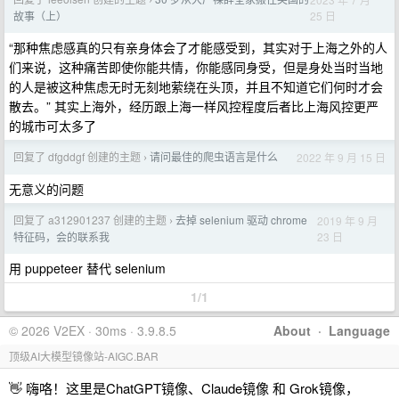
›
25 日
故事（上）
“那种焦虑感真的只有亲身体会了才能感受到，其实对于上海之外的人
们来说，这种痛苦即使你能共情，你能感同身受，但是身处当时当地
的人是被这种焦虑无时无刻地萦绕在头顶，并且不知道它们何时才会
散去。” 其实上海外，经历跟上海一样风控程度后者比上海风控更严
的城市可太多了
回复了 dfgddgf 创建的主题
请问最佳的爬虫语言是什么
2022 年 9 月 15 日
›
无意义的问题
回复了 a312901237 创建的主题
去掉 selenium 驱动 chrome
2019 年 9 月
›
23 日
特征码，会的联系我
用 puppeteer 替代 selenium
1/1
© 2026 V2EX · 30ms · 3.9.8.5
About
·
Language
顶级AI大模型镜像站-AIGC.BAR
👋 嗨咯！这里是ChatGPT镜像、Claude镜像 和 Grok镜像，