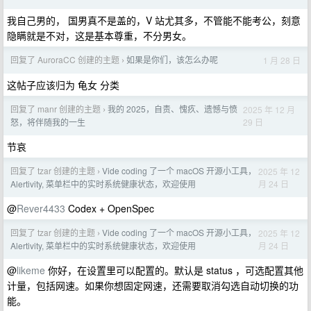
我自己男的， 国男真不是盖的，V 站尤其多，不管能不能考公，刻意
隐瞒就是不对，这是基本尊重，不分男女。
回复了 AuroraCC 创建的主题
如果是你们，该怎么办呢
1 月 28 日
›
这帖子应该归为 龟女 分类
回复了 manr 创建的主题
我的 2025，自责、愧疚、遗憾与愤
2025 年 12 月
›
29 日
怒，将伴随我的一生
节哀
回复了 tzar 创建的主题
Vide coding 了一个 macOS 开源小工具，
2025 年 12
›
月 24 日
Alertivity, 菜单栏中的实时系统健康状态，欢迎使用
@
Rever4433
Codex + OpenSpec
回复了 tzar 创建的主题
Vide coding 了一个 macOS 开源小工具，
2025 年 12
›
月 24 日
Alertivity, 菜单栏中的实时系统健康状态，欢迎使用
@
likeme
你好，在设置里可以配置的。默认是 status ，可选配置其他
计量，包括网速。如果你想固定网速，还需要取消勾选自动切换的功
能。