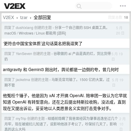
V2EX
tzar
全部回复
回复总数
18
›
›
回复了 dushixiang 创建的主题
分享一个自己做的 SSH 桌面工具，
5 月
›
20 日
macOS / Windows / Linux 都能用 [送码]
‘更符合中国宝宝体质’这句话莫名把我逗笑了
回复了 YanSeven 创建的主题
谷歌做的 ai 产品是真的烂，货比货得
5 月 19
›
日
扔
antigravity 和 Gemini3 刚出时，舆论都是一边倒的夸，曾几何时
回复了 jacketma 创建的主题
马斯克官司输了。1500 亿的大案，过
5 月 19
›
日
期不管
他冤枉个锤子，他是因为 xAI 才开搞 OpenAI. 陪审团一致认为它早就
知道 OpenAI 有转型意向，还在之后提出特斯拉收购，没达成，直到
现在又提出诉讼，妥妥地以人类愿景名义实则打击竞争对手。
回复了 myTrip 创建的主题
结婚前隐瞒了我爸曾经因为肇事逃逸坐过几个
2 月
›
10
月牢，现在被媳妇儿知道了，说影响他孩子考公了，吵架好几天了，影响
日
真的这么大吗