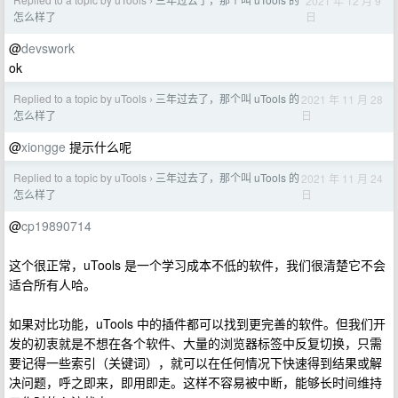
2021 年 12 月 9
›
日
怎么样了
@
devswork
ok
Replied to a topic by uTools
三年过去了，那个叫 uTools 的
2021 年 11 月 28
›
日
怎么样了
@
xiongge
提示什么呢
Replied to a topic by uTools
三年过去了，那个叫 uTools 的
2021 年 11 月 24
›
日
怎么样了
@
cp19890714
这个很正常，uTools 是一个学习成本不低的软件，我们很清楚它不会
适合所有人哈。
如果对比功能，uTools 中的插件都可以找到更完善的软件。但我们开
发的初衷就是不想在各个软件、大量的浏览器标签中反复切换，只需
要记得一些索引（关键词），就可以在任何情况下快速得到结果或解
决问题，呼之即来，即用即走。这样不容易被中断，能够长时间维持